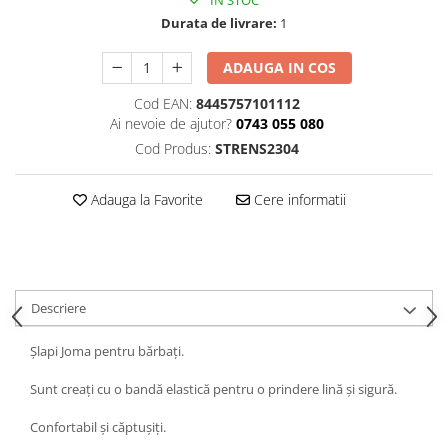
IN STOC
Durata de livrare:
1
ADAUGA IN COS
Cod EAN:
8445757101112
Ai nevoie de ajutor?
0743 055 080
Cod Produs:
STRENS2304
Adauga la Favorite
Cere informatii
Descriere
Șlapi Joma pentru bărbați.
Sunt creați cu o bandă elastică pentru o prindere lină și sigură.
Confortabil și căptușiți.