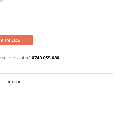
A IN COS
nevoie de ajutor?
0743 055 080
informatii