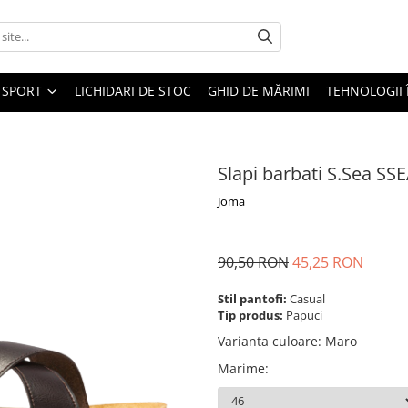
SPORT
LICHIDARI DE STOC
GHID DE MĂRIMI
TEHNOLOGII
Slapi barbati S.Sea SS
Joma
90,50 RON
45,25 RON
Stil pantofi:
Casual
Tip produs:
Papuci
Varianta culoare
:
Maro
Marime
: