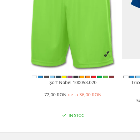
Șort Nobel 100053.020
Tri
72,00 RON
de la 36,00 RON
7
IN STOC