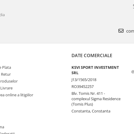
dia
com
DATE COMERCIALE
 Plata
KSVI SPORT INVESTMENT
@
SRL
e Retur
J13/1565/2018
Produselor
RO39452257
 Livrare
Blv. Tomis Nr. 411 -
a online a litigiilor
complexul Sigma Residence
(Tomis Plus)
Constanta, Constanta
oma
Federații