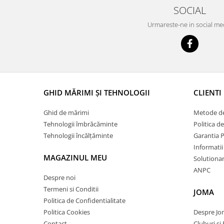
SOCIAL
Urmareste-ne in social me
GHID MĂRIMI ȘI TEHNOLOGII
CLIENTI
Ghid de mărimi
Metode de
Tehnologii îmbrăcăminte
Politica d
Tehnologii încălțăminte
Garantia 
Informatii
MAGAZINUL MEU
Solutionare
ANPC
Despre noi
Termeni si Conditii
JOMA
Politica de Confidentialitate
Politica Cookies
Despre J
Contact
Cluburi și 