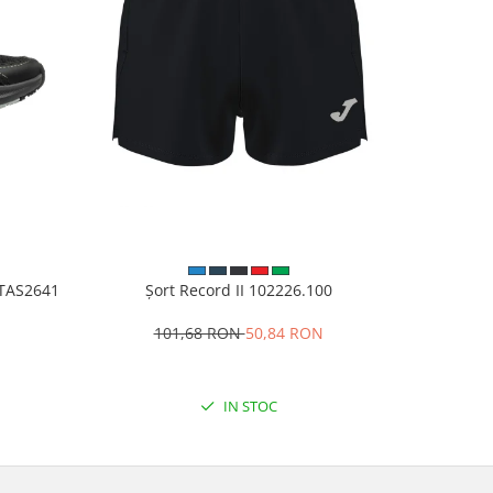
VITAS2641
Șort Record II 102226.100
Pantalo
101,68 RON
50,84 RON
1
IN STOC