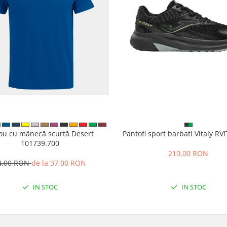
cou cu mânecă scurtă Desert
Pantofi sport barbati Vitaly R
101739.700
210,00 RON
4,00 RON
de la 37,00 RON
IN STOC
IN STOC