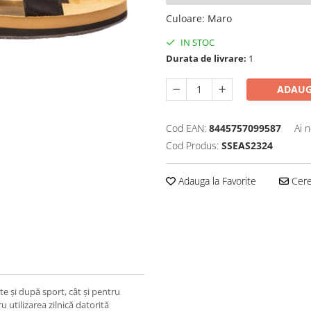
Culoare
:
Maro
IN STOC
Durata de livrare:
1
ADAUG
Cod EAN:
8445757099587
Ai 
Cod Produs:
SSEAS2324
Adauga la Favorite
Cere 
nte și după sport, cât și pentru
 utilizarea zilnică datorită