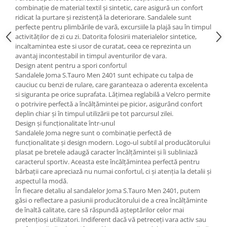
combinație de material textil și sintetic, care asigură un confort
ridicat la purtare și rezistență la deteriorare. Sandalele sunt
perfecte pentru plimbările de vară, excursiile la plajă sau în timpul
activităților de zi cu zi. Datorita folosirii materialelor sintetice,
incaltamintea este si usor de curatat, ceea ce reprezinta un
avantaj incontestabil in timpul aventurilor de vara.
Design atent pentru a spori confortul
Sandalele Joma S.Tauro Men 2401 sunt echipate cu talpa de
cauciuc cu benzi de rulare, care garanteaza o aderenta excelenta
si siguranta pe orice suprafata. Lățimea reglabilă a Velcro permite
o potrivire perfectă a încălțămintei pe picior, asigurând confort
deplin chiar și în timpul utilizării pe tot parcursul zilei.
Design și funcționalitate într-unul
Sandalele Joma negre sunt o combinație perfectă de
funcționalitate și design modern. Logo-ul subtil al producătorului
plasat pe bretele adaugă caracter încălțămintei și îi subliniază
caracterul sportiv. Aceasta este încălțămintea perfectă pentru
bărbații care apreciază nu numai confortul, ci și atenția la detalii și
aspectul la modă.
În fiecare detaliu al sandalelor Joma S.Tauro Men 2401, putem
găsi o reflectare a pasiunii producătorului de a crea încălțăminte
de înaltă calitate, care să răspundă așteptărilor celor mai
pretențioși utilizatori. Indiferent dacă vă petreceți vara activ sau