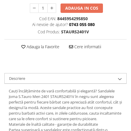
ADAUGA IN COS
Cod EAN:
8445954295850
Ai nevoie de ajutor?
0743 055 080
Cod Produs:
STAURS2401V
Adauga la Favorite
Cere informatii
Descriere
Cauți încălțăminte de vară confortabilă și elegantă? Sandalele
Joma S.Tauro Men 2401 STAURS2401V în negru sunt alegerea
perfectă pentru fiecare bărbat care apreciază atât confortul, cât și
designul la modă. Aceste sandale practice au fost concepute
pentru barbatii activi care, in zilele calduroase, cauta incaltaminte
care sa le ofere confort si sustinere pentru picioare.
Materiale de înaltă calitate - garanție de durabilitate
Partea superioară a sandalelor este confecționată dintr-o