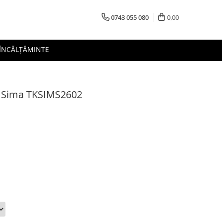
0743 055 080
0,00
 ÎNCĂLȚĂMINTE
TK Sima TKSIMS2602