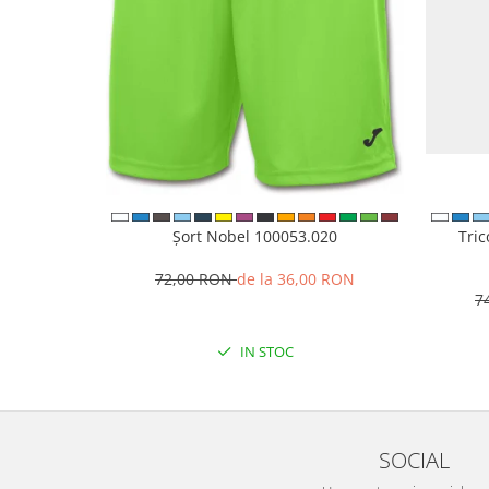
Șort Nobel 100053.020
Tri
72,00 RON
de la 36,00 RON
7
IN STOC
SOCIAL