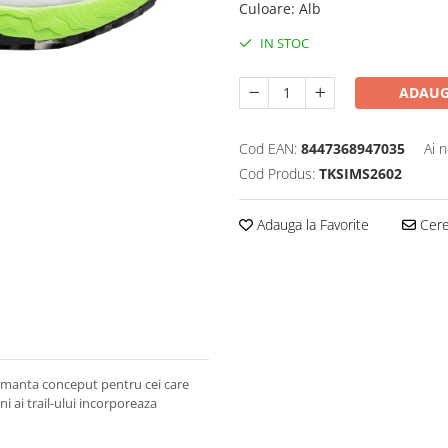
Culoare
:
Alb
IN STOC
ADAUG
Cod EAN:
8447368947035
Ai 
Cod Produs:
TKSIMS2602
Adauga la Favorite
Cere 
ormanta conceput pentru cei care
ni ai trail-ului incorporeaza