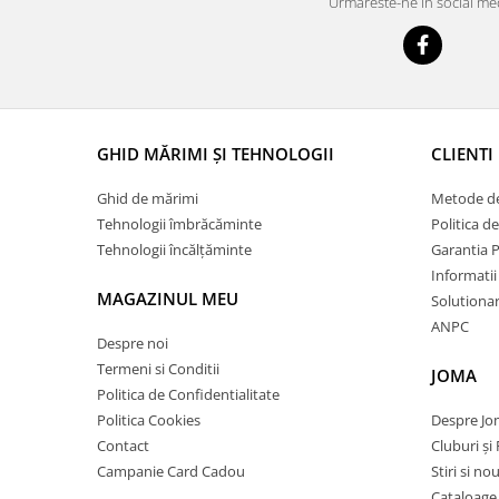
Urmareste-ne in social me
GHID MĂRIMI ȘI TEHNOLOGII
CLIENTI
Ghid de mărimi
Metode de
Tehnologii îmbrăcăminte
Politica d
Tehnologii încălțăminte
Garantia 
Informatii
MAGAZINUL MEU
Solutionare
ANPC
Despre noi
Termeni si Conditii
JOMA
Politica de Confidentialitate
Politica Cookies
Despre J
Contact
Cluburi și 
Campanie Card Cadou
Stiri si no
Cataloage