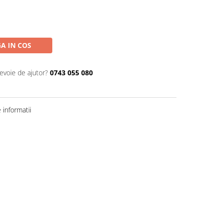
A IN COS
nevoie de ajutor?
0743 055 080
informatii