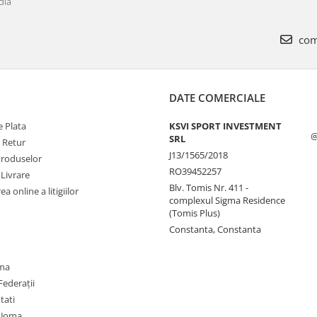
dia
com
DATE COMERCIALE
 Plata
KSVI SPORT INVESTMENT
@
SRL
e Retur
J13/1565/2018
Produselor
RO39452257
 Livrare
Blv. Tomis Nr. 411 -
a online a litigiilor
complexul Sigma Residence
(Tomis Plus)
Constanta, Constanta
oma
Federații
utati
 Joma