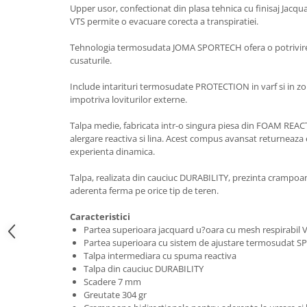
Upper usor, confectionat din plasa tehnica cu finisaj Jacqu
VTS permite o evacuare corecta a transpiratiei.
Tehnologia termosudata JOMA SPORTECH ofera o potrivire
cusaturile.
Include intarituri termosudate PROTECTION in varf si in zo
impotriva loviturilor externe.
Talpa medie, fabricata intr-o singura piesa din FOAM REAC
alergare reactiva si lina. Acest compus avansat returneaza 
experienta dinamica.
Talpa, realizata din cauciuc DURABILITY, prezinta crampoa
aderenta ferma pe orice tip de teren.
Caracteristici
Partea superioara jacquard u?oara cu mesh respirabil 
Partea superioara cu sistem de ajustare termosudat
Talpa intermediara cu spuma reactiva
Talpa din cauciuc DURABILITY
Scadere 7 mm
Greutate 304 gr