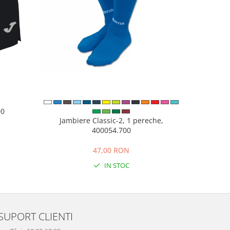
00
Pantofi sp
Jambiere Classic-2, 1 pereche,
400054.700
N
47,00 RON
IN STOC
SUPORT CLIENTI