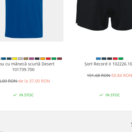
cou cu mânecă scurtă Desert
Șort Record II 102226.1
101739.700
101,68 RON
50,84 RO
4,00 RON
de la 37,00 RON
IN STOC
IN STOC