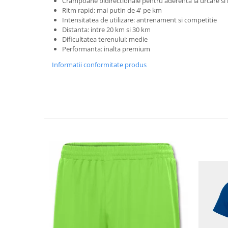
Crampoane bidirectionale pentru aderenta la urcare si 
Ritm rapid: mai putin de 4' pe km
Intensitatea de utilizare: antrenament si competitie
Distanta: intre 20 km si 30 km
Dificultatea terenului: medie
Performanta: inalta premium
Informatii conformitate produs