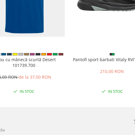
cou cu mânecă scurtă Desert
Pantofi sport barbati Vitaly R
101739.700
210,00 RON
4,00 RON
de la 37,00 RON
IN STOC
IN STOC
dia