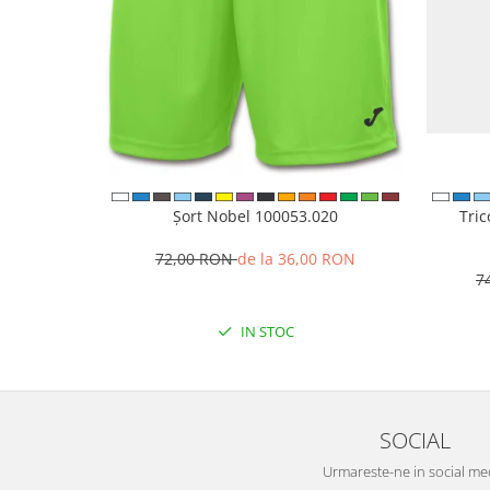
Șort Nobel 100053.020
Tri
72,00 RON
de la 36,00 RON
7
IN STOC
SOCIAL
Urmareste-ne in social me