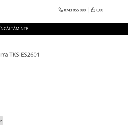
0743 055 080
0,00
 ÎNCĂLȚĂMINTE
ierra TKSIES2601