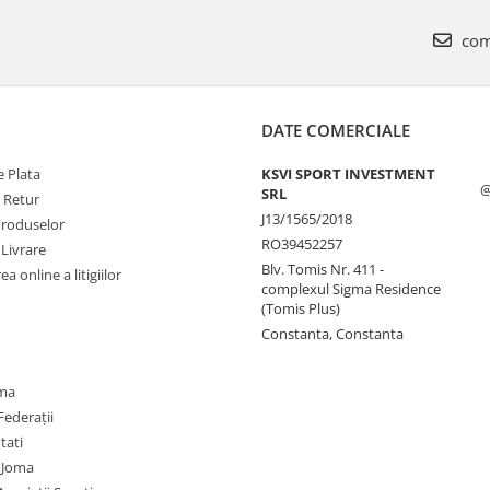
com
DATE COMERCIALE
 Plata
KSVI SPORT INVESTMENT
@
SRL
e Retur
J13/1565/2018
Produselor
RO39452257
 Livrare
Blv. Tomis Nr. 411 -
a online a litigiilor
complexul Sigma Residence
(Tomis Plus)
Constanta, Constanta
oma
Federații
utati
 Joma