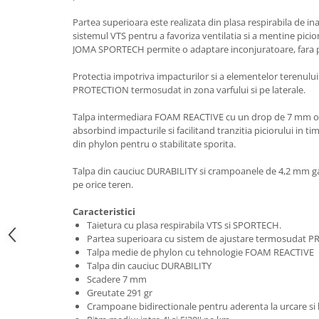
Partea superioara este realizata din plasa respirabila de ina
sistemul VTS pentru a favoriza ventilatia si a mentine picior
JOMA SPORTECH permite o adaptare inconjuratoare, fara 
Protectia impotriva impacturilor si a elementelor terenului 
PROTECTION termosudat in zona varfului si pe laterale.
Talpa intermediara FOAM REACTIVE cu un drop de 7 mm of
absorbind impacturile si facilitand tranzitia piciorului in tim
din phylon pentru o stabilitate sporita.
Talpa din cauciuc DURABILITY si crampoanele de 4,2 mm ga
pe orice teren.
Caracteristici
Taietura cu plasa respirabila VTS si SPORTECH.
Partea superioara cu sistem de ajustare termosudat
Talpa medie de phylon cu tehnologie FOAM REACTIVE
Talpa din cauciuc DURABILITY
Scadere 7 mm
Greutate 291 gr
Crampoane bidirectionale pentru aderenta la urcare si 