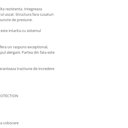
lta rezistenta. Integreaza
ul uscat. Structura fara cusaturi
puncte de presiune.
este intarita cu sistemul
era un raspuns exceptional,
pul alergarii. Partea din fata este
ranteaza tractiune de incredere
 PROTECTION
la coborare