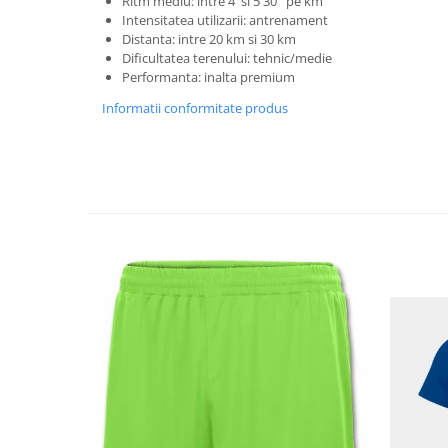
Ritm mediu: intre 4' si 5'30'' pe km
Intensitatea utilizarii: antrenament
Distanta: intre 20 km si 30 km
Dificultatea terenului: tehnic/medie
Performanta: inalta premium
Informatii conformitate produs