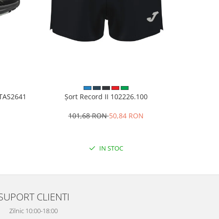
VITAS2641
Șort Record II 102226.100
Pantalo
101,68 RON
50,84 RON
1
IN STOC
SUPORT CLIENTI
Zilnic 10:00-18:00