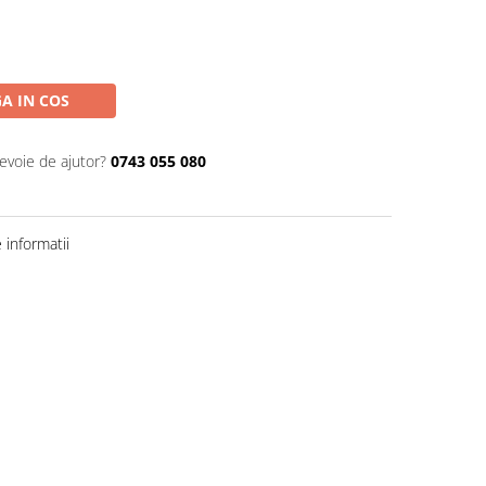
A IN COS
nevoie de ajutor?
0743 055 080
informatii