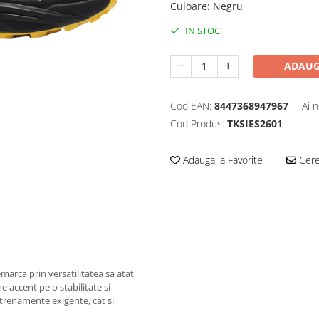
Culoare
:
Negru
IN STOC
ADAUG
Cod EAN:
8447368947967
Ai 
Cod Produs:
TKSIES2601
Adauga la Favorite
Cere 
marca prin versatilitatea sa atat
e accent pe o stabilitate si
ntrenamente exigente, cat si