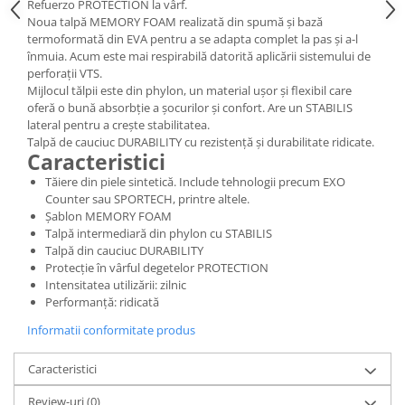
Refuerzo PROTECTION la vârf.
Noua talpă MEMORY FOAM realizată din spumă și bază
termoformată din EVA pentru a se adapta complet la pas și a-l
înmuia. Acum este mai respirabilă datorită aplicării sistemului de
perforații VTS.
Mijlocul tălpii este din phylon, un material ușor și flexibil care
oferă o bună absorbție a șocurilor și confort. Are un STABILIS
lateral pentru a crește stabilitatea.
Talpă de cauciuc DURABILITY cu rezistență și durabilitate ridicate.
Caracteristici
Tăiere din piele sintetică. Include tehnologii precum EXO
Counter sau SPORTECH, printre altele.
Șablon MEMORY FOAM
Talpă intermediară din phylon cu STABILIS
Talpă din cauciuc DURABILITY
Protecție în vârful degetelor PROTECTION
Intensitatea utilizării: zilnic
Performanță: ridicată
Informatii conformitate produs
Caracteristici
Review-uri
(0)