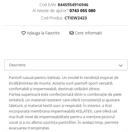
Cod EAN:
8445954916946
Ai nevoie de ajutor?
0743 055 080
Cod Produs:
CTIEW2423
Adauga la Favorite
Cere informatii
Descriere
Pantofi casual pentru bărbați. Un model în tendință inspirat de
încălțămintea de munte. Aceștia sunt pantofi sport versatili,
confortabili și impermeabili, destinați utilizării zilnice.
Partea superioară este confecționată dintr-o combinație de piele
sintetică, un material rezistent care oferă consistență și ajustare
tăieturii, și material textil ușor și respirabil. În interior, a fost
incorporată membrana impermeabilă AISLATEX, care oferă cel
mai înalt nivel de impermeabilitate pentru a menține piciorul
uscat și a nu afecta ușurința pantofilor. În același timp, permite
evacuarea transpirației.