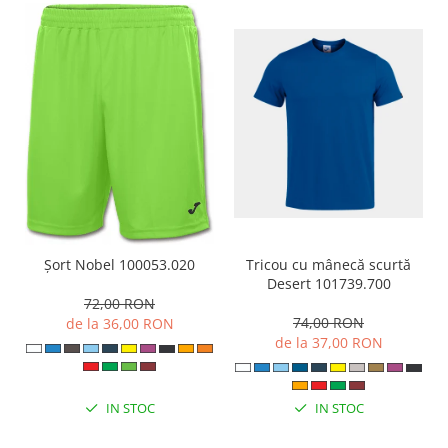
Tricou cu mânecă scurtă
Șort Nobel 100053.020
Desert 101739.700
72,00 RON
74,00 RON
de la 36,00 RON
de la 37,00 RON
IN STOC
IN STOC