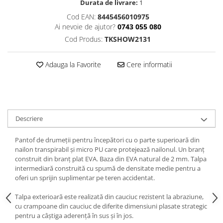
Durata de livrare:
1
Cod EAN:
8445456010975
Ai nevoie de ajutor?
0743 055 080
Cod Produs:
TKSHOW2131
Adauga la Favorite
Cere informatii
Descriere
Pantof de drumeții pentru începători cu o parte superioară din
nailon transpirabil și micro PU care protejează nailonul. Un branț
construit din branț plat EVA. Baza din EVA natural de 2 mm. Talpa
intermediară construită cu spumă de densitate medie pentru a
oferi un sprijin suplimentar pe teren accidentat.
Talpa exterioară este realizată din cauciuc rezistent la abraziune,
cu crampoane din cauciuc de diferite dimensiuni plasate strategic
pentru a câștiga aderență în sus și în jos.