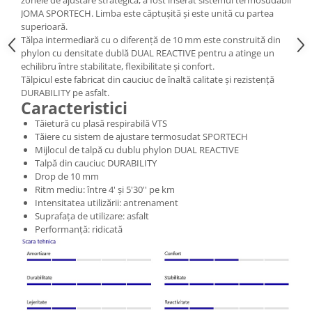
zonele de ajustare strategică, a fost inserat sistemul termosudabil
JOMA SPORTECH. Limba este căptușită și este unită cu partea
superioară.
Tălpa intermediară cu o diferență de 10 mm este construită din
phylon cu densitate dublă DUAL REACTIVE pentru a atinge un
echilibru între stabilitate, flexibilitate și confort.
Tălpicul este fabricat din cauciuc de înaltă calitate și rezistență
DURABILITY pe asfalt.
Caracteristici
Tăietură cu plasă respirabilă VTS
Tăiere cu sistem de ajustare termosudat SPORTECH
Mijlocul de talpă cu dublu phylon DUAL REACTIVE
Talpă din cauciuc DURABILITY
Drop de 10 mm
Ritm mediu: între 4' și 5'30'' pe km
Intensitatea utilizării: antrenament
Suprafața de utilizare: asfalt
Performanță: ridicată