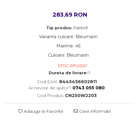
Mingi alte sporturi
Volei
Jambiere
Seturi
Sorturi
Pantaloni
Sorturi
Treninguri
Mingi fotbal
Yoga
283,69 RON
Seturi
Topuri
Tricouri
Ochelari inot
Treninguri
Treninguri
Veste
Tip produs:
Pantofi
Palete Padel
Veste
Veste
Incaltaminte
Varianta culoare
:
Bleumarin
Incaltaminte
Incaltaminte
Prosoape
Confort - Casual
Marime
:
46
Alergare - Atletism
Alergare - Atletism
Fotbal si fotbal de sala
Rucsacuri
Confort - Casual
Confort - Casual
Papuci
Culoare
:
Bleumarin
Saci
Drumetii
Drumetii
Sandale
STOC EPUIZAT
Sepci si palarii
Fotbal si fotbal de sala
Fotbal si fotbal de sala
Sport
Durata de livrare:
1
Sosete
Papuci
Papuci
Cod EAN:
8445456602811
Sandale
Sandale
Veste antrenament
Ai nevoie de ajutor?
0743 055 080
Tenis - Padel
Tenis - Padel
Cod Produs:
CN250W2203
Trail
Trail
Volei - Handbal
Volei - Handbal
Adauga la Favorite
Cere informatii