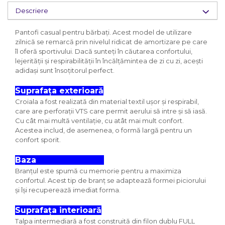
Descriere
Pantofi casual pentru bărbați. Acest model de utilizare
zilnică se remarcă prin nivelul ridicat de amortizare pe care
îl oferă sportivului. Dacă sunteți în căutarea confortului,
lejerității și respirabilității în încălțămintea de zi cu zi, acești
adidași sunt însoțitorul perfect.
Suprafața exterioară
Croiala a fost realizată din material textil ușor și respirabil,
care are perforații VTS care permit aerului să intre și să iasă.
Cu cât mai multă ventilație, cu atât mai mult confort.
Acestea includ, de asemenea, o formă largă pentru un
confort sporit.
Baza
Branțul este spumă cu memorie pentru a maximiza
confortul. Acest tip de branț se adaptează formei piciorului
și își recuperează imediat forma.
Suprafața interioară
Talpa intermediară a fost construită din filon dublu FULL