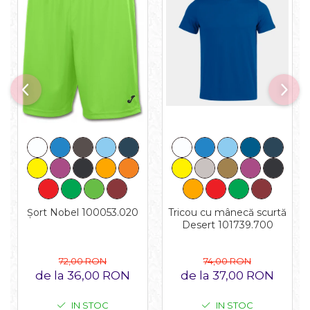
Tricou cu mânecă scurtă
Șort Nobel 100053.020
Desert 101739.700
74,00 RON
72,00 RON
de la 37,00 RON
de la 36,00 RON
IN STOC
IN STOC