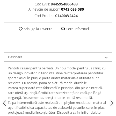
Cod EAN:
8445954806483
Ai nevoie de ajutor?
0743 055 080
Cod Produs:
C1400W2424
Adauga la Favorite
Cere informatii
Descriere
Pantofi casual pentru bărbați. Un nou model pentru uz zilnic, cu
un design inovator în tendință. Vine reinterpretarea pantofilor
sport clasici. În plus, o parte dintre materialele utilizate sunt
reciclate. Cu aceștia, Joma se alătură modei durabile.
Partea superioară este fabricată în principal din piele sintetică,
care oferă ușurință, flexibilitate și rezistență ridicată, pe lângă
eleganță. De asemenea, are și o parte textilă respirabilă.
Talpa intermediară este realizată din phylon reciclat, un material
ușor, flexibil și cu capacitatea de a absorbi șocurile, care, în plus,
protejează mediul înconjurător. Dispoziția sa în linii ondulate