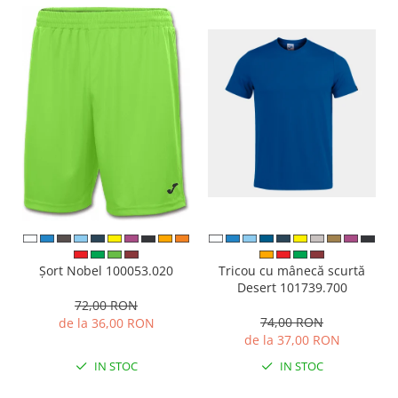
Tricou cu mânecă scurtă
Șort Nobel 100053.020
Desert 101739.700
72,00 RON
74,00 RON
de la 36,00 RON
de la 37,00 RON
IN STOC
IN STOC