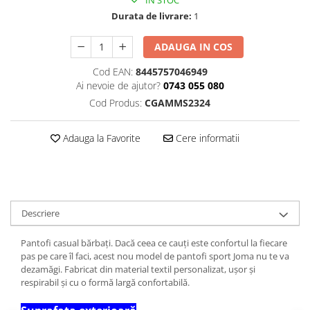
IN STOC
Durata de livrare:
1
ADAUGA IN COS
Cod EAN:
8445757046949
Ai nevoie de ajutor?
0743 055 080
Cod Produs:
CGAMMS2324
Adauga la Favorite
Cere informatii
Descriere
Pantofi casual bărbați. Dacă ceea ce cauți este confortul la fiecare
pas pe care îl faci, acest nou model de pantofi sport Joma nu te va
dezamăgi. Fabricat din material textil personalizat, ușor și
respirabil și cu o formă largă confortabilă.