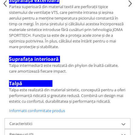
Suprafața exterioară
Partea superioară din material textil are perforații tipice
sistemului de ventilație VTS, care permite intrarea și ieșirea
aerului pentru a menține temperatura piciorului constantă în
timp ce mergi. În zona șiretului și călcâiului acestea încorporează
materiale sintetice introduse fără cusături prin tehnologia JOMA
SPORTTECH. Funcția sa este de a proteja acele zone și de a
optimiza potrivirea. În plus, călcâiul este întărit pentru o mai
mare protecție și stabilitate.
Suprafața interioară
Talpa intermediară este realizată din phylon de înaltă calitate,
care amortizează fiecare impact.
Talpă
Talpa este realizată din material sintetic, concepută pentru a oferi
performanță ridicată și greutate redusă. Combină un design mai
estetic cu confortul, durabilitatea și performanța ridicată.
Informatii conformitate produs
Caracteristici
Review-uri
(0)