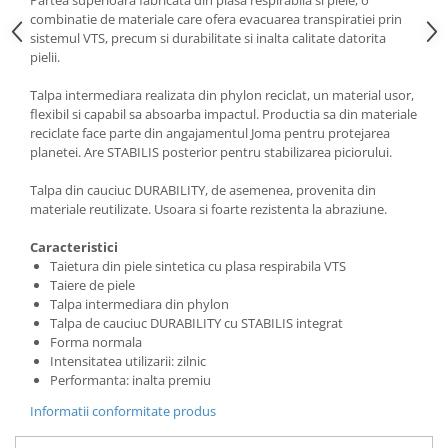
Partea superioara fabricata din plasa respirabila si piele, o
combinatie de materiale care ofera evacuarea transpiratiei prin
sistemul VTS, precum si durabilitate si inalta calitate datorita
pielii.
Talpa intermediara realizata din phylon reciclat, un material usor,
flexibil si capabil sa absoarba impactul. Productia sa din materiale
reciclate face parte din angajamentul Joma pentru protejarea
planetei. Are STABILIS posterior pentru stabilizarea piciorului.
Talpa din cauciuc DURABILITY, de asemenea, provenita din
materiale reutilizate. Usoara si foarte rezistenta la abraziune.
Caracteristici
Taietura din piele sintetica cu plasa respirabila VTS
Taiere de piele
Talpa intermediara din phylon
Talpa de cauciuc DURABILITY cu STABILIS integrat
Forma normala
Intensitatea utilizarii: zilnic
Performanta: inalta premiu
Informatii conformitate produs