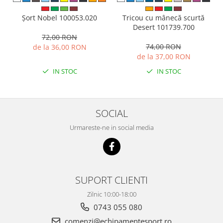
Tricou cu mânecă scurtă
Șort Nobel 100053.020
Desert 101739.700
72,00 RON
74,00 RON
de la 36,00 RON
de la 37,00 RON
IN STOC
IN STOC
SOCIAL
Urmareste-ne in social media
SUPORT CLIENTI
Zilnic 10:00-18:00
0743 055 080
comenzi@echipamentesport.ro