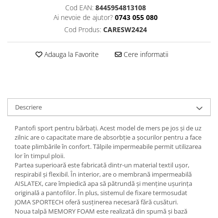
Cod EAN:
8445954813108
Ai nevoie de ajutor?
0743 055 080
Cod Produs:
CARESW2424
Adauga la Favorite
Cere informatii
Descriere
Pantofi sport pentru bărbați. Acest model de mers pe jos și de uz
zilnic are o capacitate mare de absorbție a șocurilor pentru a face
toate plimbările în confort. Tălpile impermeabile permit utilizarea
lor în timpul ploii.
Partea superioară este fabricată dintr-un material textil ușor,
respirabil și flexibil. În interior, are o membrană impermeabilă
AISLATEX, care împiedică apa să pătrundă și menține ușurința
originală a pantofilor. În plus, sistemul de fixare termosudat
JOMA SPORTECH oferă susținerea necesară fără cusături.
Noua talpă MEMORY FOAM este realizată din spumă și bază