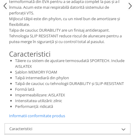
termoformată din EVA pentru a se adapta complet la pas și a-l
înmuia. Acum este mai respirabilă datorită sistemului de
perforații VTS.
Mijlocul tălpii este din phylon, cu un nivel bun de amortizare și
flexibilitate.
Talpa de cauciuc DURABILITY are un finisaj antiderapant.
Tehnologia SLIP RESISTANT reduce riscul de alunecare pentru a
putea merge în siguranță și cu control total al pasului.
Caracteristici
Tăiere cu sistem de ajustare termosudată SPORTECH. Include
AISLATEX
Șablon MEMORY FOAM
Talpă intermediară din phylon
Talpă de cauciuc cu tehnologii DURABILITY și SLIP-RESISTANT
Formă lată
Impermeabilizare: AISLATEX
Intensitatea utilizării: zilnic
Performanță: ridicată
Informatii conformitate produs
Caracteristici