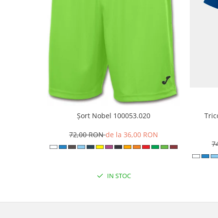
Șort Nobel 100053.020
Tri
72,00 RON
de la 36,00 RON
7
IN STOC