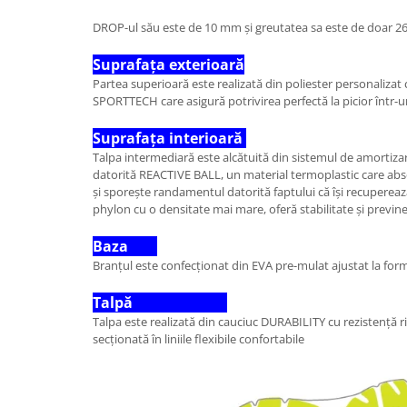
DROP-ul său este de 10 mm și greutatea sa este de doar 26
Suprafața exterioară
Partea superioară este realizată din poliester personalizat 
SPORTTECH care asigură potrivirea perfectă la picior într-u
Suprafața interioară
Talpa intermediară este alcătuită din sistemul de amort
datorită REACTIVE BALL, un material termoplastic care abs
și sporește randamentul datorită faptului că își recupereaz
phylon cu o densitate mai mare, oferă stabilitate și previne
Baza
Branțul este confecționat din EVA pre-mulat ajustat la form
Talpă
Talpa este realizată din cauciuc DURABILITY cu rezistență ri
secționată în liniile flexibile confortabile