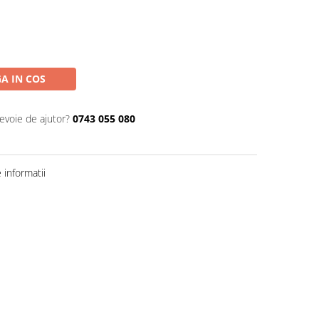
A IN COS
nevoie de ajutor?
0743 055 080
informatii