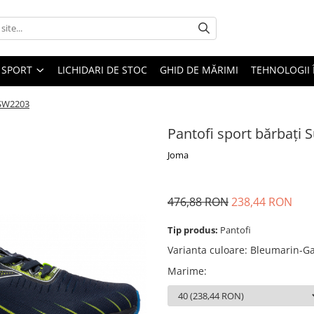
SPORT
LICHIDARI DE STOC
GHID DE MĂRIMI
TEHNOLOGII
OSW2203
Pantofi sport bărbaț
Joma
476,88 RON
238,44 RON
Tip produs:
Pantofi
Varianta culoare
:
Bleumarin-Ga
Marime
: