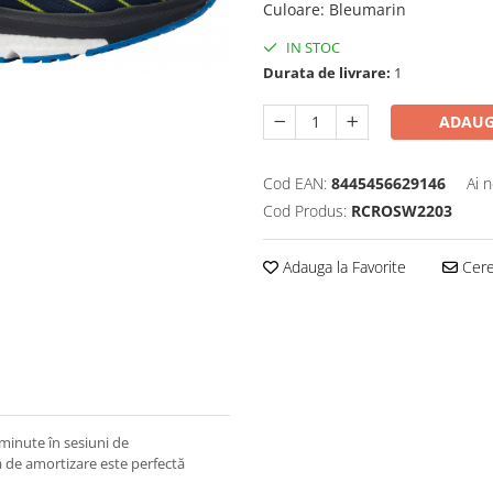
Culoare
:
Bleumarin
IN STOC
Durata de livrare:
1
ADAUG
Cod EAN:
8445456629146
Ai 
Cod Produs:
RCROSW2203
Adauga la Favorite
Cere 
minute în sesiuni de
 de amortizare este perfectă