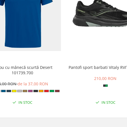
cou cu mânecă scurtă Desert
Pantofi sport barbati Vitaly R
101739.700
210,00 RON
4,00 RON
de la 37,00 RON
IN STOC
IN STOC