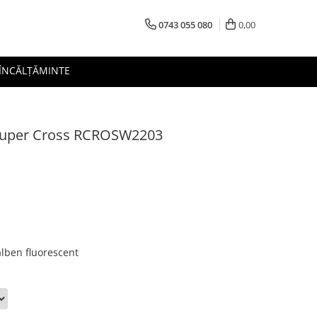
0743 055 080
0,00
 ÎNCĂLȚĂMINTE
i Super Cross RCROSW2203
lben fluorescent