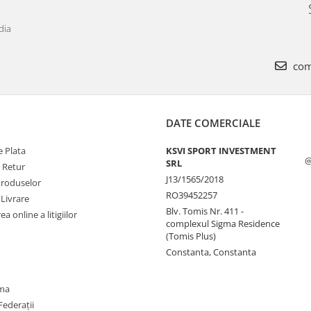
dia
com
DATE COMERCIALE
 Plata
KSVI SPORT INVESTMENT
@
SRL
e Retur
J13/1565/2018
Produselor
RO39452257
 Livrare
Blv. Tomis Nr. 411 -
a online a litigiilor
complexul Sigma Residence
(Tomis Plus)
Constanta, Constanta
oma
Federații