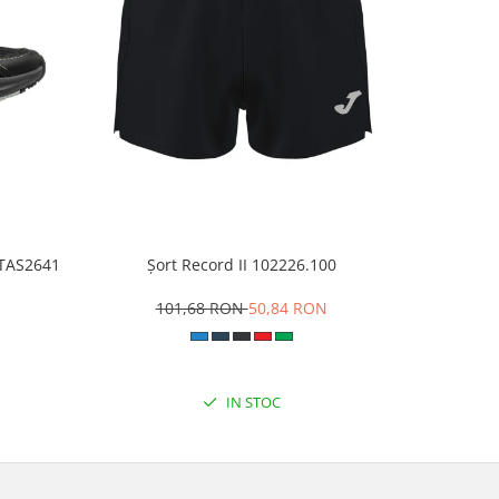
VITAS2641
Șort Record II 102226.100
Pantalo
101,68 RON
50,84 RON
1
IN STOC