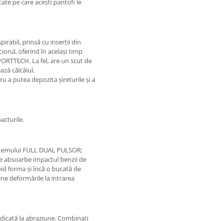
ate pe care acești pantofi le
rabil, prinsă cu inserții din
iorul, oferind în același timp
PORTTECH. La fel, are un scut de
ază călcâiul.
 a putea depozita șireturile și a
acturile.
sistemului FULL DUAL PULSOR;
e absoarbe impactul benzii de
apid forma și încă o bucată de
ine deformările la intrarea
idicată la abraziune. Combinați