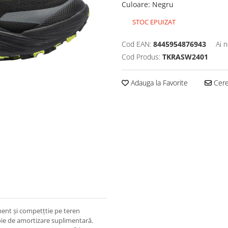
Culoare
:
Negru
STOC EPUIZAT
Cod EAN:
8445954876943
Ai 
Cod Produs:
TKRASW2401
Adauga la Favorite
Cere 
ment și competțtie pe teren
voie de amortizare suplimentară.