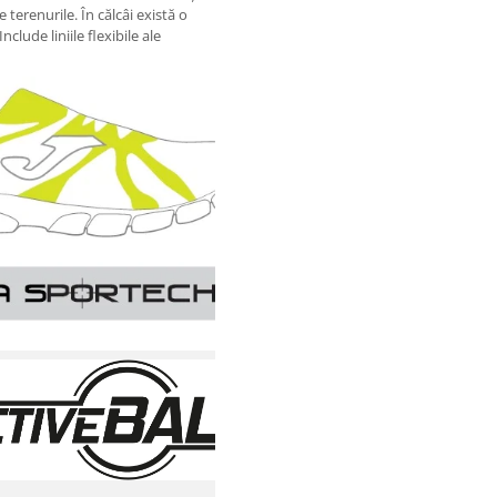
terenurile. În călcâi există o
clude liniile flexibile ale