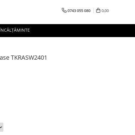
0743 055 080
0,00
 ÎNCĂLȚĂMINTE
 Rase TKRASW2401