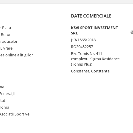
DATE COMERCIALE
 Plata
KSVI SPORT INVESTMENT
@
SRL
e Retur
J13/1565/2018
Produselor
RO39452257
 Livrare
Blv. Tomis Nr. 411 -
a online a litigiilor
complexul Sigma Residence
(Tomis Plus)
Constanta, Constanta
oma
Federații
utati
 Joma
Asociații Sportive