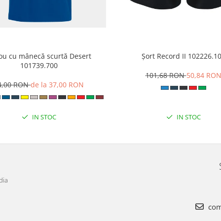
cou cu mânecă scurtă Desert
Șort Record II 102226.1
101739.700
101,68 RON
50,84 RO
4,00 RON
de la 37,00 RON
IN STOC
IN STOC
dia
com