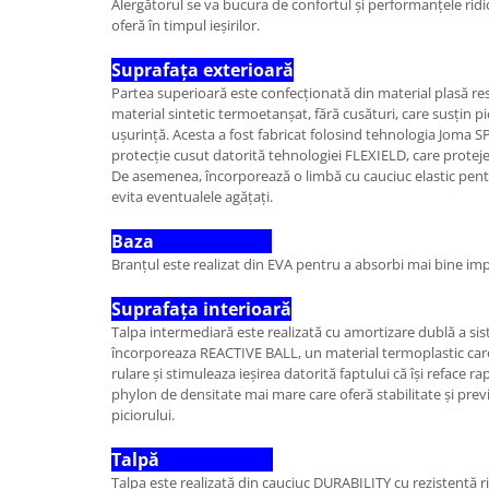
Alergătorul se va bucura de confortul și performanțele ridic
oferă în timpul ieșirilor.
Suprafața exterioară
Partea superioară este confecționată din material plasă respi
material sintetic termoetanșat, fără cusături, care susțin pic
ușurință. Acesta a fost fabricat folosind tehnologia Joma S
protecție cusut datorită tehnologiei FLEXIELD, care proteje
De asemenea, încorporează o limbă cu cauciuc elastic pentru
evita eventualele agățați.
Baza
Branțul este realizat din EVA pentru a absorbi mai bine imp
Suprafața interioară
Talpa intermediară este realizată cu amortizare dublă a 
încorporeaza REACTIVE BALL, un material termoplastic car
rulare și stimuleaza ieșirea datorită faptului că își reface r
phylon de densitate mai mare care oferă stabilitate și prev
piciorului.
Talpă
Talpa este realizată din cauciuc DURABILITY cu rezistență r