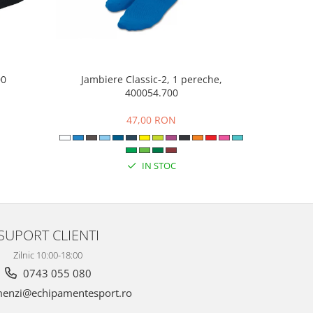
00
Jambiere Classic-2, 1 pereche,
Pant
400054.700
N
47,00 RON
47
IN STOC
SUPORT CLIENTI
Zilnic 10:00-18:00
0743 055 080
enzi@echipamentesport.ro