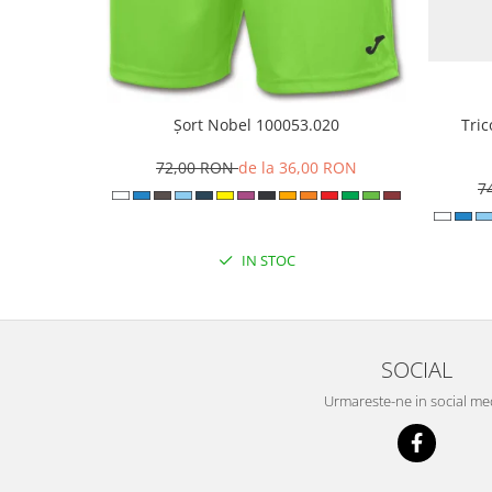
Șort Nobel 100053.020
Tri
72,00 RON
de la 36,00 RON
7
IN STOC
SOCIAL
Urmareste-ne in social me