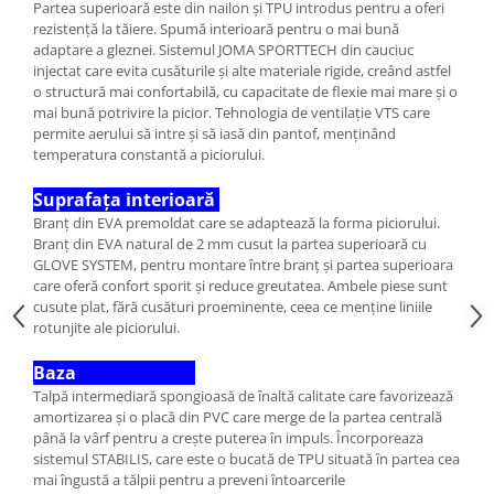
Partea superioară este din nailon și TPU introdus pentru a oferi
rezistență la tăiere. Spumă interioară pentru o mai bună
adaptare a gleznei. Sistemul JOMA SPORTTECH din cauciuc
injectat care evita cusăturile și alte materiale rigide, creând astfel
o structură mai confortabilă, cu capacitate de flexie mai mare și o
mai bună potrivire la picior. Tehnologia de ventilație VTS care
permite aerului să intre și să iasă din pantof, menținând
temperatura constantă a piciorului.
Suprafața interioară
Branț din EVA premoldat care se adaptează la forma piciorului.
Branț din EVA natural de 2 mm cusut la partea superioară cu
GLOVE SYSTEM, pentru montare între branț și partea superioara
care oferă confort sporit și reduce greutatea. Ambele piese sunt
cusute plat, fără cusături proeminente, ceea ce menține liniile
rotunjite ale piciorului.
Baza
Talpă intermediară spongioasă de înaltă calitate care favorizează
amortizarea și o placă din PVC care merge de la partea centrală
până la vârf pentru a crește puterea în impuls. Încorporeaza
sistemul STABILIS, care este o bucată de TPU situată în partea cea
mai îngustă a tălpii pentru a preveni întoarcerile