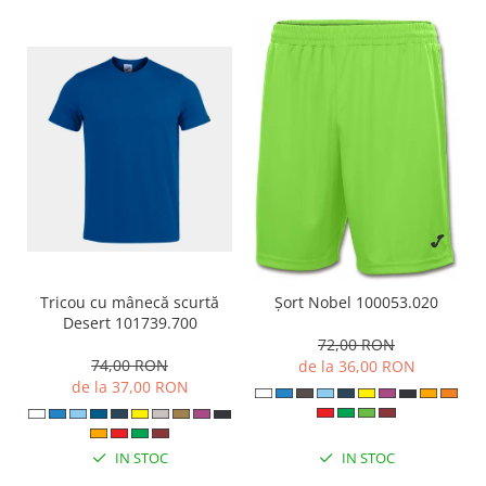
Tricou cu mânecă scurtă
Șort Nobel 100053.020
Desert 101739.700
72,00 RON
74,00 RON
de la 36,00 RON
de la 37,00 RON
IN STOC
IN STOC