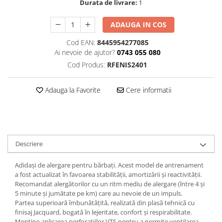
Durata de livrare:
1
ADAUGA IN COS
Cod EAN:
8445954277085
Ai nevoie de ajutor?
0743 055 080
Cod Produs:
RFENIS2401
Adauga la Favorite
Cere informatii
Descriere
Adidași de alergare pentru bărbați. Acest model de antrenament
a fost actualizat în favoarea stabilității, amortizării și reactivității.
Recomandat alergătorilor cu un ritm mediu de alergare (între 4 și
5 minute și jumătate pe km) care au nevoie de un impuls.
Partea superioară îmbunătățită, realizată din plasă tehnică cu
finisaj Jacquard, bogată în lejeritate, confort și respirabilitate.
Menține aplicarea perforațiilor VTS pentru a permite ventilarea