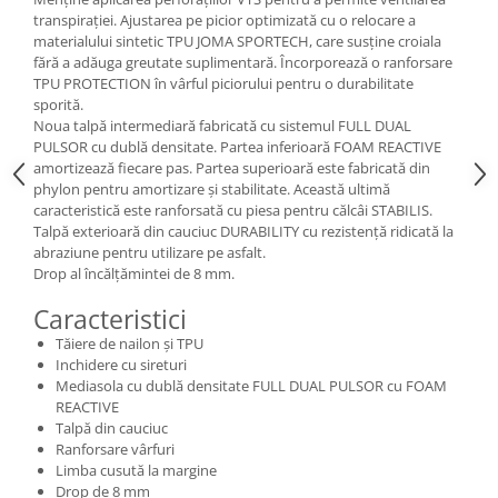
transpirației. Ajustarea pe picior optimizată cu o relocare a
materialului sintetic TPU JOMA SPORTECH, care susține croiala
fără a adăuga greutate suplimentară. Încorporează o ranforsare
TPU PROTECTION în vârful piciorului pentru o durabilitate
sporită.
Noua talpă intermediară fabricată cu sistemul FULL DUAL
PULSOR cu dublă densitate. Partea inferioară FOAM REACTIVE
amortizează fiecare pas. Partea superioară este fabricată din
phylon pentru amortizare și stabilitate. Această ultimă
caracteristică este ranforsată cu piesa pentru călcâi STABILIS.
Talpă exterioară din cauciuc DURABILITY cu rezistență ridicată la
abraziune pentru utilizare pe asfalt.
Drop al încălțămintei de 8 mm.
Caracteristici
Tăiere de nailon și TPU
Inchidere cu sireturi
Mediasola cu dublă densitate FULL DUAL PULSOR cu FOAM
REACTIVE
Talpă din cauciuc
Ranforsare vârfuri
Limba cusută la margine
Drop de 8 mm