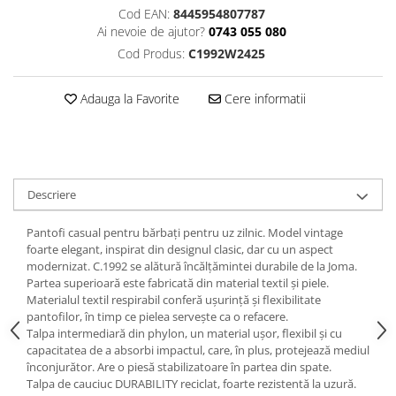
Cod EAN:
8445954807787
Ai nevoie de ajutor?
0743 055 080
Cod Produs:
C1992W2425
Adauga la Favorite
Cere informatii
Descriere
Pantofi casual pentru bărbați pentru uz zilnic. Model vintage
foarte elegant, inspirat din designul clasic, dar cu un aspect
modernizat. C.1992 se alătură încălțămintei durabile de la Joma.
Partea superioară este fabricată din material textil și piele.
Materialul textil respirabil conferă ușurință și flexibilitate
pantofilor, în timp ce pielea servește ca o refacere.
Talpa intermediară din phylon, un material ușor, flexibil și cu
capacitatea de a absorbi impactul, care, în plus, protejează mediul
înconjurător. Are o piesă stabilizatoare în partea din spate.
Talpa de cauciuc DURABILITY reciclat, foarte rezistentă la uzură.