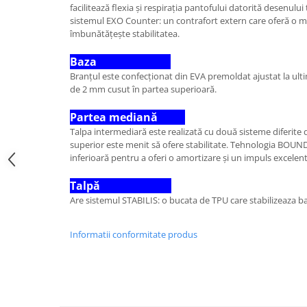
facilitează flexia și respirația pantofului datorită desenului 
sistemul EXO Counter: un contrafort extern care oferă o ma
îmbunătățește stabilitatea.
Baza
Branțul este confecționat din EVA premoldat ajustat la ulti
de 2 mm cusut în partea superioară.
Partea mediană
Talpa intermediară este realizată cu două sisteme diferit
superior este menit să ofere stabilitate. Tehnologia BOUN
inferioară pentru a oferi o amortizare și un impuls excelent
Talpă
Are sistemul STABILIS: o bucata de TPU care stabilizeaza b
Informatii conformitate produs