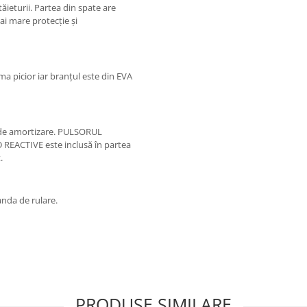
tăieturii. Partea din spate are
i mare protecție și
ma picior iar branțul este din EVA
e de amortizare. PULSORUL
D REACTIVE este inclusă în partea
.
anda de rulare.
PRODUSE SIMILARE