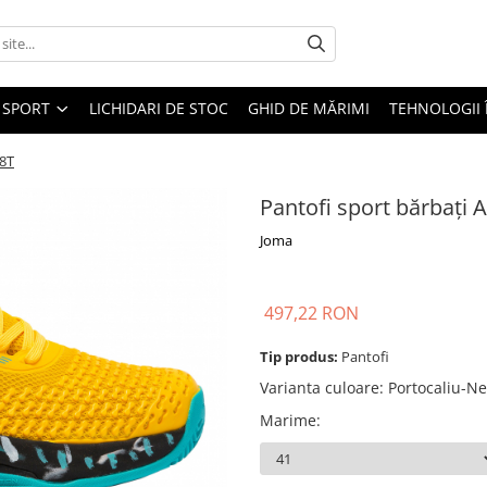
SPORT
LICHIDARI DE STOC
GHID DE MĂRIMI
TEHNOLOGII
28T
Pantofi sport bărbați
Joma
497,22 RON
Tip produs:
Pantofi
Varianta culoare
:
Portocaliu-N
Marime
: