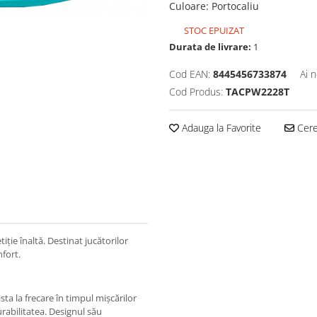
Culoare
:
Portocaliu
STOC EPUIZAT
Durata de livrare:
1
Cod EAN:
8445456733874
Ai 
Cod Produs:
TACPW2228T
Adauga la Favorite
Cere 
ție înaltă. Destinat jucătorilor
nfort.
sta la frecare în timpul mișcărilor
durabilitatea. Designul său