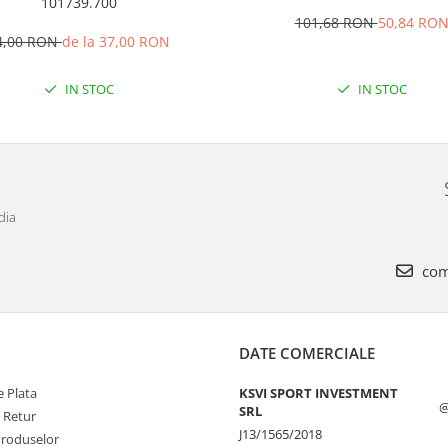
101739.700
101,68 RON
50,84 RO
4,00 RON
de la 37,00 RON
IN STOC
IN STOC
dia
com
DATE COMERCIALE
 Plata
KSVI SPORT INVESTMENT
@
SRL
e Retur
J13/1565/2018
Produselor