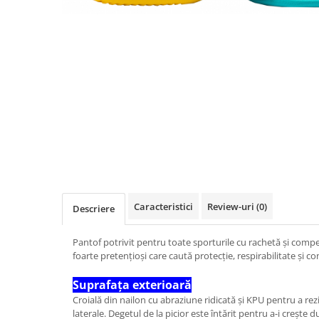
Mingi alte sporturi
Volei
Jachete
Salopete
Seturi
Jambiere
Seturi
Sorturi
Mingi fotbal
Yoga
Pantaloni
Sorturi
Treninguri
Ochelari inot
Seturi
Topuri
Tricouri
Palete Padel
Treninguri
Treninguri
Veste
Prosoape
Veste
Veste
Incaltaminte
Rucsacuri
Incaltaminte
Incaltaminte
Confort - Casual
Saci
Alergare - Atletism
Alergare - Atletism
Fotbal si fotbal de sala
Confort - Casual
Confort - Casual
Papuci
Sepci si palarii
Drumetii
Drumetii
Sandale
Sosete
Fotbal si fotbal de sala
Fotbal si fotbal de sala
Sport
Veste antrenament
Caracteristici
Review-uri
(0)
Papuci
Papuci
Descriere
Sandale
Sandale
Pantof potrivit pentru toate sporturile cu rachetă și competi
Tenis - Padel
Tenis - Padel
foarte pretențioși care caută protecție, respirabilitate și co
Trail
Trail
Volei - Handbal
Volei - Handbal
Suprafața exterioară
Croială din nailon cu abraziune ridicată și KPU pentru a rezi
laterale. Degetul de la picior este întărit pentru a-i crește 