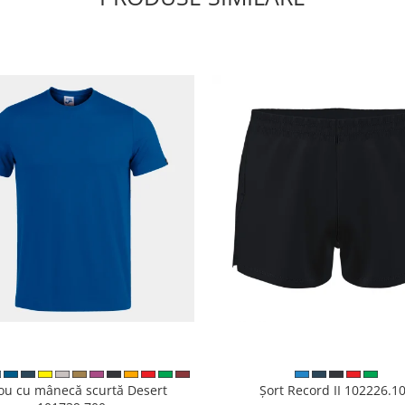
cou cu mânecă scurtă Desert
Șort Record II 102226.1