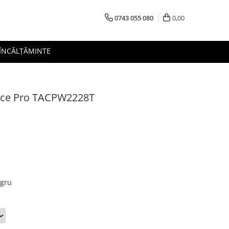
0743 055 080
0,00
 ÎNCĂLȚĂMINTE
 Ace Pro TACPW2228T
egru