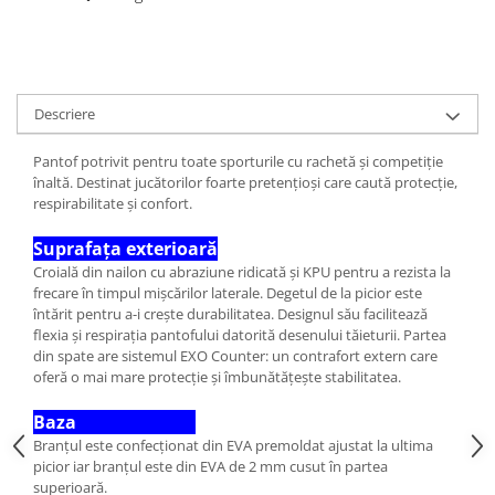
Descriere
Pantof potrivit pentru toate sporturile cu rachetă și competiție
înaltă. Destinat jucătorilor foarte pretențioși care caută protecție,
respirabilitate și confort.
Suprafața exterioară
Croială din nailon cu abraziune ridicată și KPU pentru a rezista la
frecare în timpul mișcărilor laterale. Degetul de la picior este
întărit pentru a-i crește durabilitatea. Designul său facilitează
flexia și respirația pantofului datorită desenului tăieturii. Partea
din spate are sistemul EXO Counter: un contrafort extern care
oferă o mai mare protecție și îmbunătățește stabilitatea.
Baza
Branțul este confecționat din EVA premoldat ajustat la ultima
picior iar branțul este din EVA de 2 mm cusut în partea
superioară.