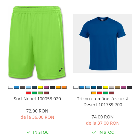
Tricou cu mânecă scurtă
Șort Nobel 100053.020
Desert 101739.700
72,00 RON
74,00 RON
de la 36,00 RON
de la 37,00 RON
IN STOC
IN STOC