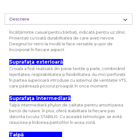
Descriere
Încălțăminte casual pentru bărbați, indicată pentru uz zilnic.
Proiectați cu toată durabilitatea de care aveți nevoie.
Designul lor retro la modă le face versatile și ușor de
încorporat în fiecare aspect.
Suprafața exterioară
Croiala a fost realizată din piese textile și piele, combinând
lejeritatea, respirabilitatea și flexibilitatea. Au mici perforații
în partea superioară introduse cu sistemul de ventilație VTS,
care păstrează piciorul proaspăt în orice moment.
Suprafața intermediară
Talpă intermediară phylon de calitate pentru amortizarea
benzii de rulare. În plus, oferă stabilitate la fiecare pas
datorita tocului STABILIS. Cu această tehnologie, se evită
răsucirea și îndoirea pantofilor în acea zonă.
Talpă