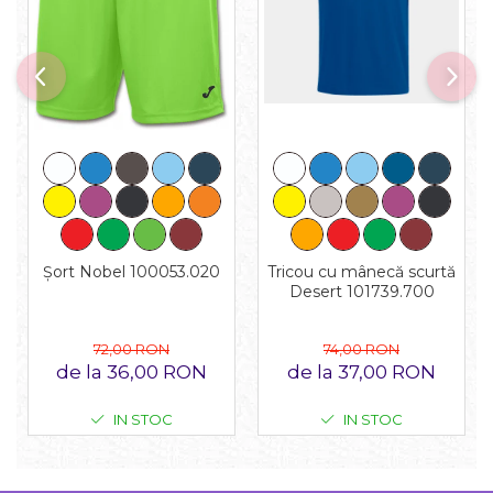
Tricou cu mânecă scurtă
Șort Nobel 100053.020
Desert 101739.700
74,00 RON
72,00 RON
de la 37,00 RON
de la 36,00 RON
IN STOC
IN STOC