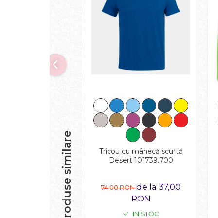
Produse similare
Tricou cu mânecă scurtă
Desert 101739.700
de la 37,00
74,00 RON
RON
IN STOC