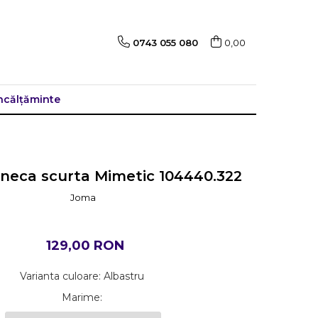
0743 055 080
0,00
ncălțăminte
neca scurta Mimetic 104440.322
Joma
129,00 RON
Varianta culoare
:
Albastru
Marime
: