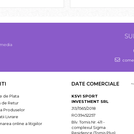
SU
l media
comen
NTI
DATE COMERCIALE
 de Plata
KSVI SPORT
INVESTMENT SRL
a de Retur
J13/1565/2018
ia Produselor
RO39452257
tii Livrare
Blv. Tomis Nr. 411 -
narea online a litigiilor
complexul Sigma
Residence (Tomis Plus)