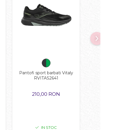
Pantofi sport barbati Vitaly
Pantalon 3/4 pent
RVITAS2641
Protec Exterior 1
210,00 RON
95,0
190,14 RON
IN STOC
IN STO