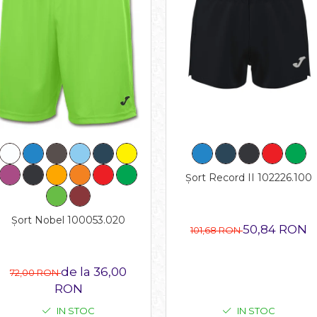
Șort Record II 102226.100
Șort Nobel 100053.020
50,84 RON
101,68 RON
de la 36,00
72,00 RON
RON
IN STOC
IN STOC