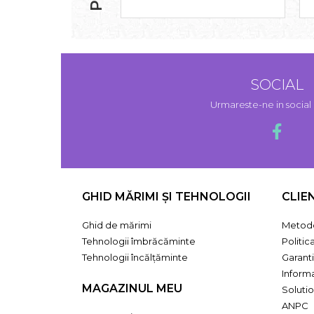
SOCIAL
Urmareste-ne in socia
GHID MĂRIMI ȘI TEHNOLOGII
CLIE
Ghid de mărimi
Metode
Tehnologii îmbrăcăminte
Politic
Tehnologii încălțăminte
Garant
Informa
MAGAZINUL MEU
Solutio
ANPC