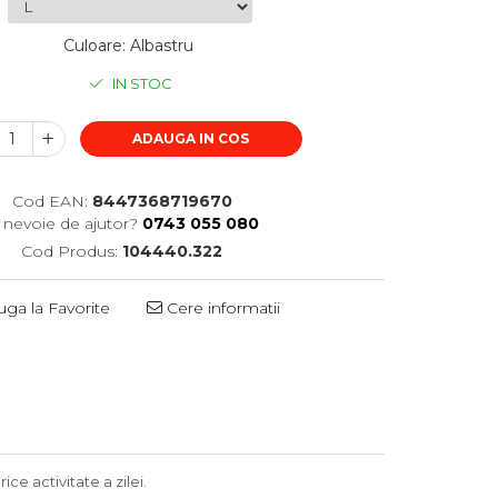
Culoare
:
Albastru
IN STOC
ADAUGA IN COS
Cod EAN:
8447368719670
i nevoie de ajutor?
0743 055 080
Cod Produs:
104440.322
ga la Favorite
Cere informatii
ce activitate a zilei.