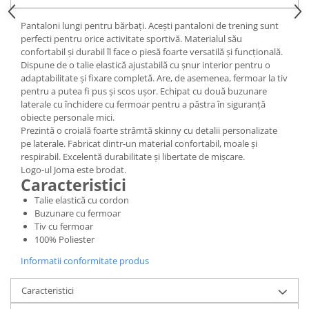
Pantaloni lungi pentru bărbați. Acești pantaloni de trening sunt
perfecti pentru orice activitate sportivă. Materialul său
confortabil și durabil îl face o piesă foarte versatilă și funcțională.
Dispune de o talie elastică ajustabilă cu șnur interior pentru o
adaptabilitate și fixare completă. Are, de asemenea, fermoar la tiv
pentru a putea fi pus și scos ușor. Echipat cu două buzunare
laterale cu închidere cu fermoar pentru a păstra în siguranță
obiecte personale mici.
Prezintă o croială foarte strâmtă skinny cu detalii personalizate
pe laterale. Fabricat dintr-un material confortabil, moale și
respirabil. Excelentă durabilitate și libertate de mișcare.
Logo-ul Joma este brodat.
Caracteristici
Talie elastică cu cordon
Buzunare cu fermoar
Tiv cu fermoar
100% Poliester
Informatii conformitate produs
Caracteristici