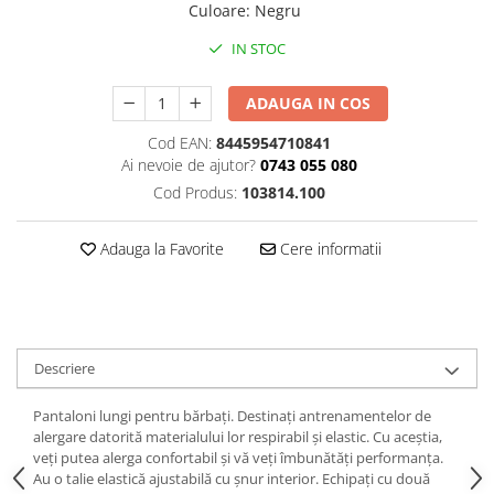
Culoare
:
Negru
IN STOC
ADAUGA IN COS
Cod EAN:
8445954710841
Ai nevoie de ajutor?
0743 055 080
Cod Produs:
103814.100
Adauga la Favorite
Cere informatii
Descriere
Pantaloni lungi pentru bărbați. Destinați antrenamentelor de
alergare datorită materialului lor respirabil și elastic. Cu aceștia,
veți putea alerga confortabil și vă veți îmbunătăți performanța.
Au o talie elastică ajustabilă cu șnur interior. Echipați cu două