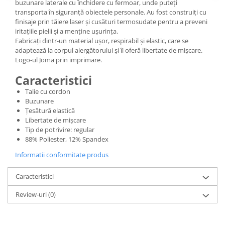
buzunare laterale cu închidere cu fermoar, unde puteți
transporta în siguranță obiectele personale. Au fost construiți cu
finisaje prin tăiere laser și cusături termosudate pentru a preveni
iritațiile pielii și a menține ușurința.
Fabricați dintr-un material ușor, respirabil și elastic, care se
adaptează la corpul alergătorului și îi oferă libertate de mișcare.
Logo-ul Joma prin imprimare.
Caracteristici
Talie cu cordon
Buzunare
Țesătură elastică
Libertate de mișcare
Tip de potrivire: regular
88% Poliester, 12% Spandex
Informatii conformitate produs
Caracteristici
Review-uri
(0)