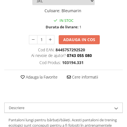
Culoare
:
Bleumarin
IN STOC
Durata de livrare:
1
ADAUGA IN COS
Cod EAN:
8445757292520
Ai nevoie de ajutor?
0743 055 080
Cod Produs:
103194.331
Adauga la Favorite
Cere informatii
Descriere
Pantaloni lungi pentru bărbați/băieți. Acesti pantaloni de trening
ecologici sunt concepuți pentru a fi folosiți în antrenamentele