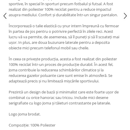
sportive, în special în sporturi precum fotbalul și futsal. A fost
realizat din poliester 100% reciclat pentru a reduce impactul
asupra mediului. Confort și durabilitate într-un singur pantalon.
Încorporează o talie elastică cu șnur intern împreună cu fermoar
în partea de jos pentru o potrivire perfectă în zilele reci. Acest
lucru vă va permite, de asemenea, să îl puneți și să îl scoateți mai
ușor. In plus, are doua buzunare laterale pentru a depozita
obiecte mici precum telefonul mobil sau cheile.
În ceea ce privește producția, acesta a fost realizat din poliester
100% reciclat într-un proces de producție durabil. În acest fel,
Joma contribuie la reducerea schimbărilor climatice și la
reducerea gazelor poluante care sunt emise în atmosferă. Se
adaptează precis și nu limitează mișcările sportivului.
Prezintă un design de bază și minimalist care este foarte ușor de
combinat cu orice hanorac sau tricou. Include mici desene
serigrafiate cu logo Joma și tăieturi contrastante pe laterale.
Logo Joma brodat.
Compoziție: 100% Poliester