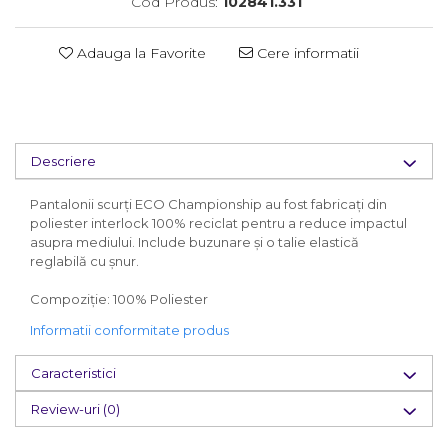
Cod Produs:
102841.331
Adauga la Favorite
Cere informatii
Descriere
Pantalonii scurți ECO Championship au fost fabricați din
poliester interlock 100% reciclat pentru a reduce impactul
asupra mediului. Include buzunare și o talie elastică
reglabilă cu șnur.
Compoziție: 100% Poliester
Informatii conformitate produs
Caracteristici
Review-uri
(0)