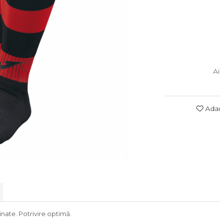
A
Adau
nate. Potrivire optimă.