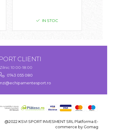
IN STOC
IN STO
PORT CLIENTI
Zilnic 10:00-18:00
0743 055 080
zi@echipamentesport.ro
@2022 KSVI SPORT INVESMENT SRL
Platforma E-
commerce by Gomag