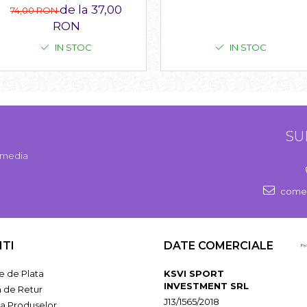
de la 37,00
74,00 RON
RON
IN STOC
IN STOC
SU
l media
comen
NTI
DATE COMERCIALE
 de Plata
KSVI SPORT
INVESTMENT SRL
a de Retur
J13/1565/2018
ia Produselor