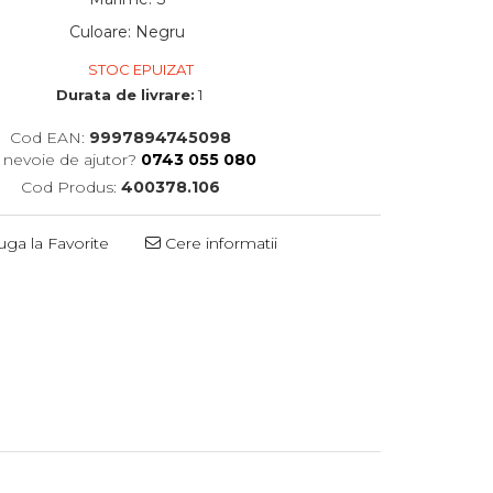
Culoare
:
Negru
STOC EPUIZAT
Durata de livrare:
1
Cod EAN:
9997894745098
i nevoie de ajutor?
0743 055 080
Cod Produs:
400378.106
ga la Favorite
Cere informatii