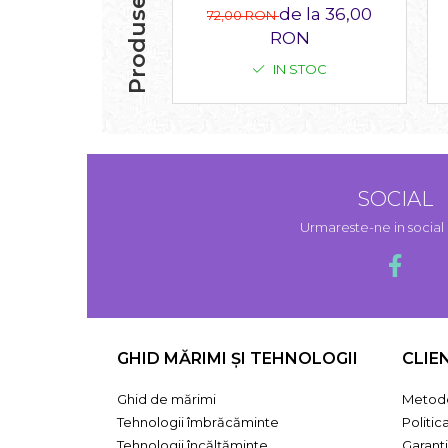
de la 36,00
72,00 RON
RON
IN STOC
SOCIAL
Urmareste-ne in socia
GHID MĂRIMI ȘI TEHNOLOGII
CLIE
Ghid de mărimi
Metode
Tehnologii îmbrăcăminte
Politic
Tehnologii încălțăminte
Garant