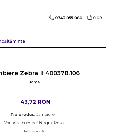
0743 055 080
0,00
ncălțăminte
biere Zebra II 400378.106
Joma
43,72 RON
Tip produs:
Jambiere
Varianta culoare
:
Negru-Rosu
Marime
:
S