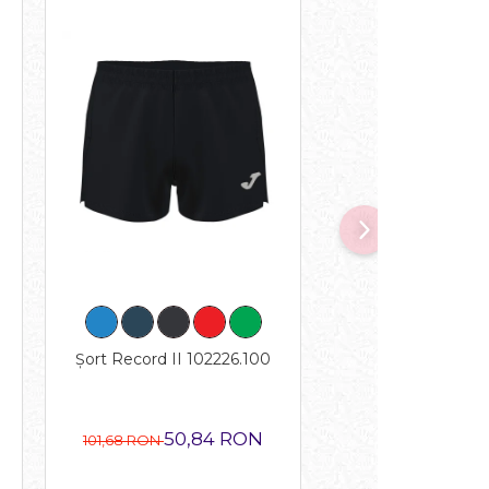
Șort Record II 102226.100
Pantalon 3/4 pent
Protec Exterior 1
50,84 RON
95,0
101,68 RON
190,14 RON