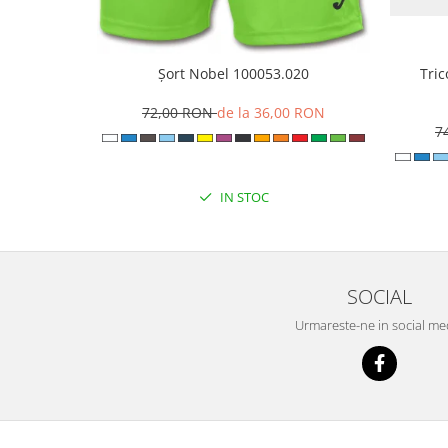
Șort Nobel 100053.020
Tri
72,00 RON
de la 36,00 RON
7
IN STOC
SOCIAL
Urmareste-ne in social me