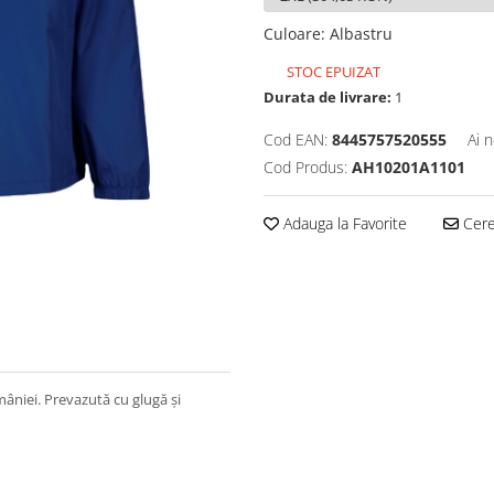
Culoare
:
Albastru
STOC EPUIZAT
Durata de livrare:
1
Cod EAN:
8445757520555
Ai 
Cod Produs:
AH10201A1101
Adauga la Favorite
Cere 
mâniei. Prevazută cu glugă și