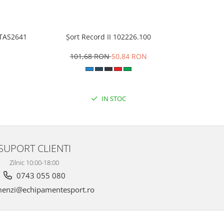
VITAS2641
Șort Record II 102226.100
Pantalo
101,68 RON
50,84 RON
1
IN STOC
SUPORT CLIENTI
Zilnic 10:00-18:00
0743 055 080
enzi@echipamentesport.ro