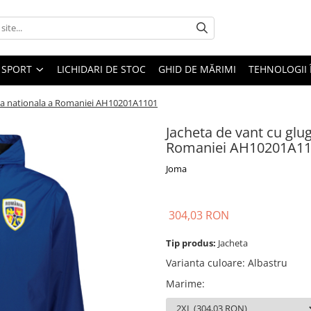
SPORT
LICHIDARI DE STOC
GHID DE MĂRIMI
TEHNOLOGII
ipa nationala a Romaniei AH10201A1101
Jacheta de vant cu glu
Romaniei AH10201A1
Joma
304,03 RON
Tip produs:
Jacheta
Varianta culoare
:
Albastru
Marime
: