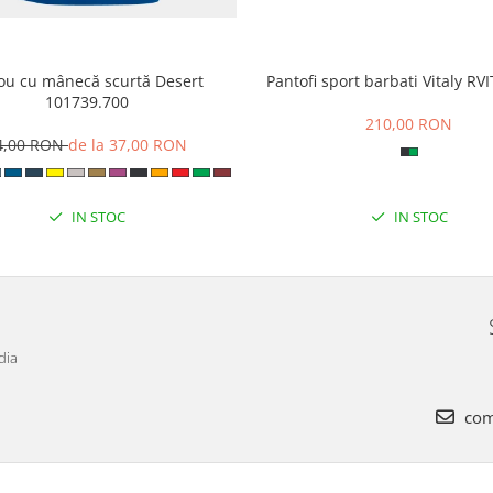
cou cu mânecă scurtă Desert
Pantofi sport barbati Vitaly R
101739.700
210,00 RON
4,00 RON
de la 37,00 RON
IN STOC
IN STOC
dia
com