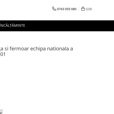
0743 055 080
0,00
 ÎNCĂLȚĂMINTE
ga si fermoar echipa nationala a
101