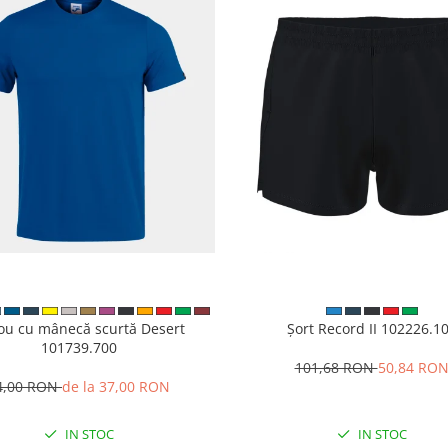
cou cu mânecă scurtă Desert
Șort Record II 102226.1
101739.700
101,68 RON
50,84 RO
4,00 RON
de la 37,00 RON
IN STOC
IN STOC