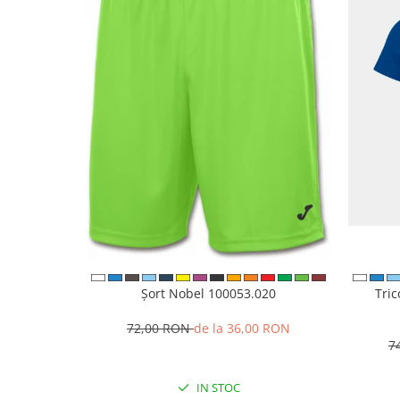
Șort Nobel 100053.020
Tri
72,00 RON
de la 36,00 RON
7
IN STOC