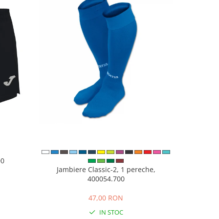
00
Pantofi sp
Jambiere Classic-2, 1 pereche,
400054.700
N
47,00 RON
IN STOC