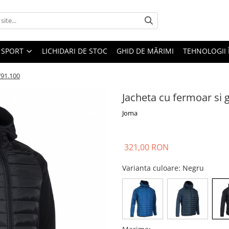
SPORT
LICHIDARI DE STOC
GHID DE MĂRIMI
TEHNOLOGII
791.100
Jacheta cu fermoar si 
Joma
321,00 RON
Varianta culoare
: Negru