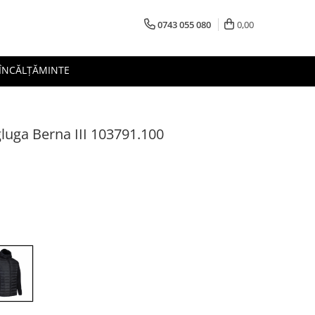
0743 055 080
0,00
 ÎNCĂLȚĂMINTE
gluga Berna III 103791.100