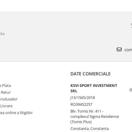
dia
com
DATE COMERCIALE
 Plata
KSVI SPORT INVESTMENT
@
SRL
e Retur
J13/1565/2018
Produselor
RO39452257
 Livrare
Blv. Tomis Nr. 411 -
a online a litigiilor
complexul Sigma Residence
(Tomis Plus)
Constanta, Constanta