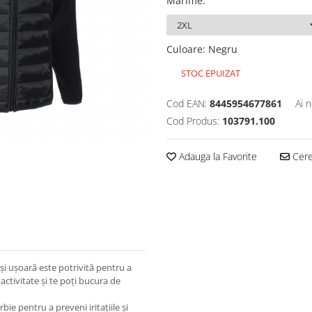
Marime
:
Culoare
:
Negru
STOC EPUIZAT
Cod EAN:
8445954677861
Ai 
Cod Produs:
103791.100
Adauga la Favorite
Cere 
și ușoară este potrivită pentru a
activitate și te poți bucura de
e pentru a preveni iritațiile și