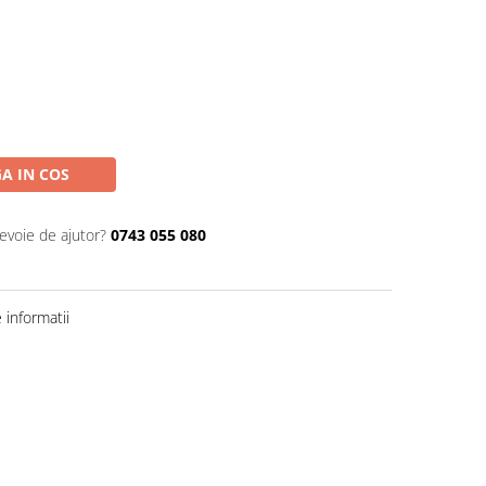
A IN COS
nevoie de ajutor?
0743 055 080
informatii