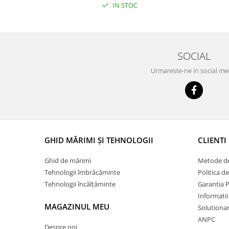
IN STOC
SOCIAL
Urmareste-ne in social me
GHID MĂRIMI ȘI TEHNOLOGII
CLIENTI
Ghid de mărimi
Metode de
Tehnologii îmbrăcăminte
Politica d
Tehnologii încălțăminte
Garantia 
Informatii
MAGAZINUL MEU
Solutionare
ANPC
Despre noi