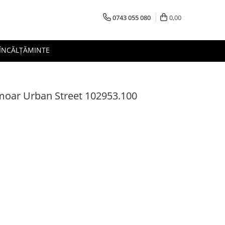
0743 055 080
0,00
 ÎNCĂLȚĂMINTE
rmoar Urban Street 102953.100