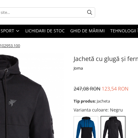
SPORT
LICHIDARI DE STOC
GHID DE MĂRIMI
TEHNOLOGII
 102953.100
Jachetă cu glugă și fe
Joma
247,08 RON
123,54 RON
Tip produs:
Jacheta
Varianta culoare
: Negru