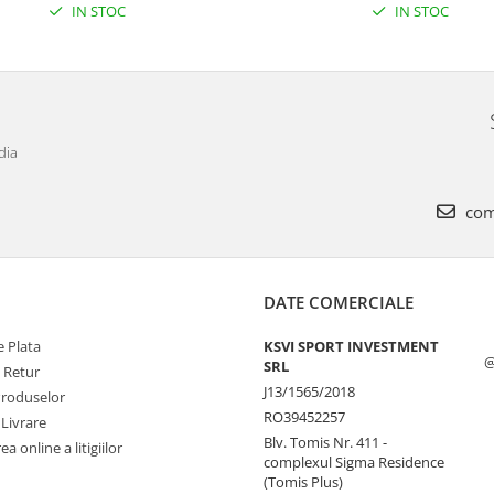
IN STOC
IN STOC
dia
com
DATE COMERCIALE
 Plata
KSVI SPORT INVESTMENT
@
SRL
e Retur
J13/1565/2018
Produselor
RO39452257
 Livrare
Blv. Tomis Nr. 411 -
a online a litigiilor
complexul Sigma Residence
(Tomis Plus)