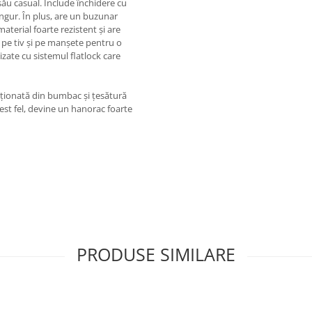
său casual. Include închidere cu
angur. În plus, are un buzunar
terial foarte rezistent și are
 pe tiv și pe manșete pentru o
izate cu sistemul flatlock care
ecționată din bumbac și țesătură
acest fel, devine un hanorac foarte
PRODUSE SIMILARE