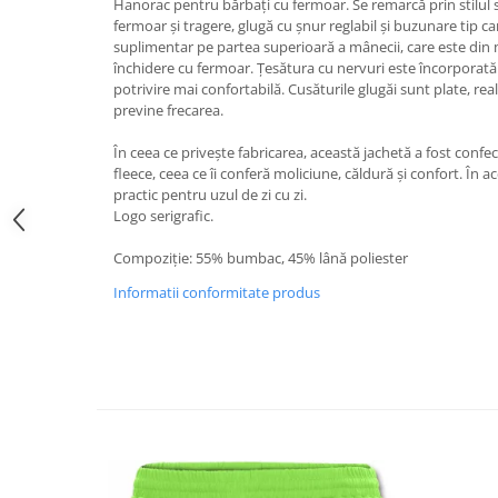
Hanorac pentru bărbați cu fermoar. Se remarcă prin stilul 
fermoar și tragere, glugă cu șnur reglabil și buzunare tip c
suplimentar pe partea superioară a mânecii, care este din ma
închidere cu fermoar. Țesătura cu nervuri este încorporată
potrivire mai confortabilă. Cusăturile glugăi sunt plate, real
previne frecarea.
În ceea ce privește fabricarea, această jachetă a fost conf
fleece, ceea ce îi conferă moliciune, căldură și confort. În 
practic pentru uzul de zi cu zi.
Logo serigrafic.
Compoziţie: 55% bumbac, 45% lână poliester
Informatii conformitate produs