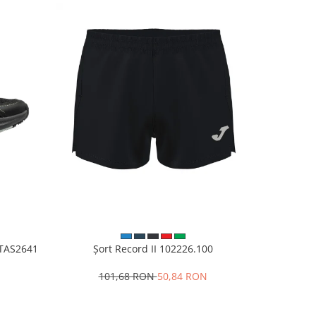
VITAS2641
Șort Record II 102226.100
Pantalo
101,68 RON
50,84 RON
1