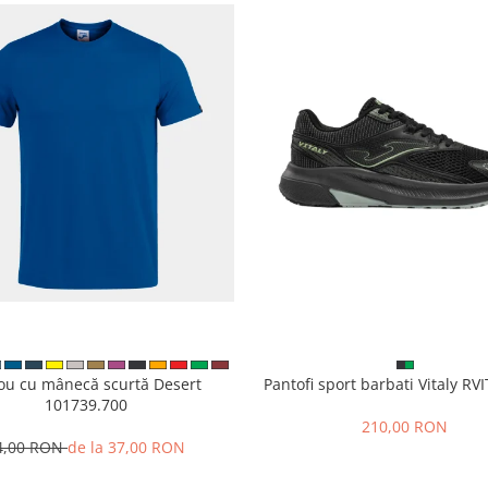
cou cu mânecă scurtă Desert
Pantofi sport barbati Vitaly R
101739.700
210,00 RON
4,00 RON
de la 37,00 RON