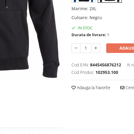
Marime
:
2XL
Culoare
:
Negru
IN STOC
Durata de livrare:
1
ADAUG
Cod EAN:
8445456876212
Ai 
Cod Produs:
102953.100
Adauga la Favorite
Cere 