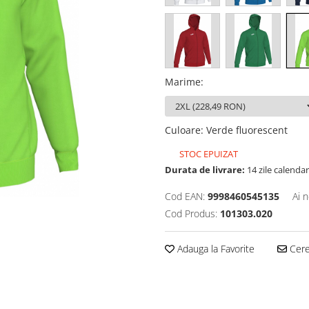
Marime
:
Culoare
:
Verde fluorescent
STOC EPUIZAT
Durata de livrare:
14 zile calendar
Cod EAN:
9998460545135
Ai 
Cod Produs:
101303.020
Adauga la Favorite
Cere 