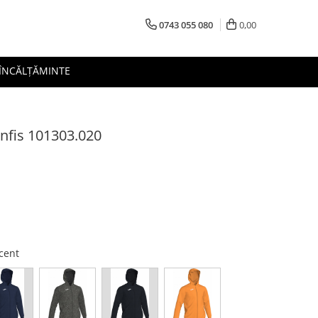
0743 055 080
0,00
 ÎNCĂLȚĂMINTE
nfis 101303.020
scent