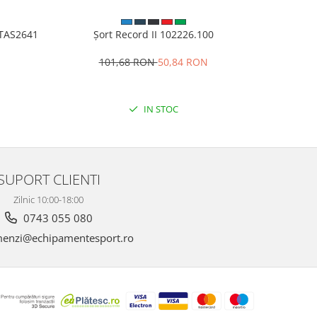
VITAS2641
Șort Record II 102226.100
Pantalo
101,68 RON
50,84 RON
1
IN STOC
SUPORT CLIENTI
Zilnic 10:00-18:00
0743 055 080
enzi@echipamentesport.ro