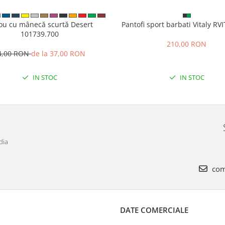
cou cu mânecă scurtă Desert
Pantofi sport barbati Vitaly R
101739.700
210,00 RON
4,00 RON
de la 37,00 RON
IN STOC
IN STOC
dia
com
DATE COMERCIALE