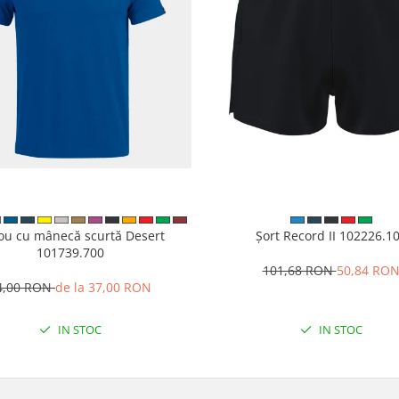
cou cu mânecă scurtă Desert
Șort Record II 102226.1
101739.700
101,68 RON
50,84 RO
4,00 RON
de la 37,00 RON
IN STOC
IN STOC