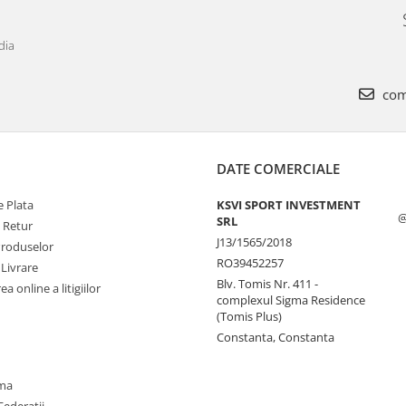
dia
com
DATE COMERCIALE
 Plata
KSVI SPORT INVESTMENT
@
SRL
e Retur
J13/1565/2018
Produselor
RO39452257
 Livrare
Blv. Tomis Nr. 411 -
a online a litigiilor
complexul Sigma Residence
(Tomis Plus)
Constanta, Constanta
oma