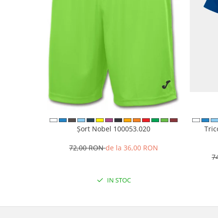
Șort Nobel 100053.020
Tri
72,00 RON
de la 36,00 RON
7
IN STOC