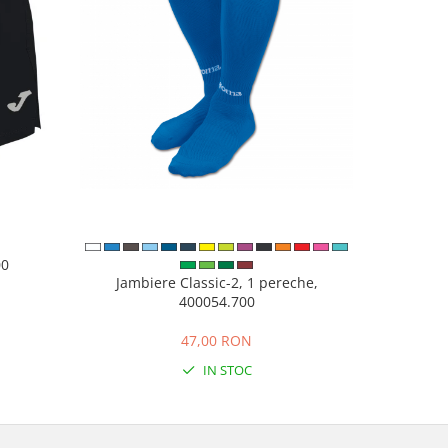
00
Pantofi sp
Jambiere Classic-2, 1 pereche,
400054.700
N
47,00 RON
IN STOC