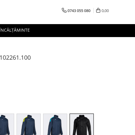
0743 055 080
0,00
 ÎNCĂLȚĂMINTE
 102261.100