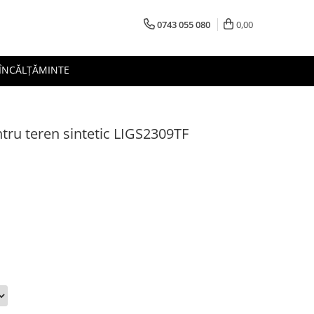
0743 055 080
0,00
 ÎNCĂLȚĂMINTE
ntru teren sintetic LIGS2309TF