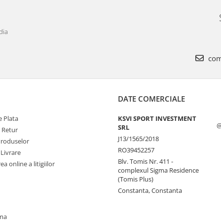
dia
com
DATE COMERCIALE
 Plata
KSVI SPORT INVESTMENT
@
SRL
e Retur
J13/1565/2018
Produselor
RO39452257
 Livrare
Blv. Tomis Nr. 411 -
a online a litigiilor
complexul Sigma Residence
(Tomis Plus)
Constanta, Constanta
oma