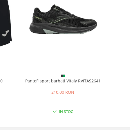
00
Pantofi sport barbati Vitaly RVITAS2641
Pantalo
N
210,00 RON
1
IN STOC