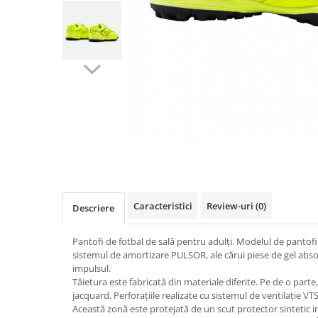
Mingi alte sporturi
Volei
Jachete
Salopete
Seturi
Jambiere
Seturi
Sorturi
Mingi fotbal
Yoga
Pantaloni
Sorturi
Treninguri
Ochelari inot
Seturi
Topuri
Tricouri
Palete Padel
Treninguri
Treninguri
Veste
Prosoape
Veste
Veste
Incaltaminte
Rucsacuri
Incaltaminte
Incaltaminte
Confort - Casual
Saci
Alergare - Atletism
Alergare - Atletism
Fotbal si fotbal de sala
Confort - Casual
Confort - Casual
Papuci
Sepci si palarii
Drumetii
Drumetii
Sandale
Sosete
Fotbal si fotbal de sala
Fotbal si fotbal de sala
Sport
Veste antrenament
Caracteristici
Review-uri
(0)
Papuci
Papuci
Descriere
Sandale
Sandale
Pantofi de fotbal de sală pentru adulți. Modelul de pantofi 
Tenis - Padel
Tenis - Padel
sistemul de amortizare PULSOR, ale cărui piese de gel abso
Trail
Trail
impulsul.
Volei - Handbal
Volei - Handbal
Tăietura este fabricată din materiale diferite. Pe de o parte, 
jacquard. Perforațiile realizate cu sistemul de ventilație VTS 
Această zonă este protejată de un scut protector sintetic in