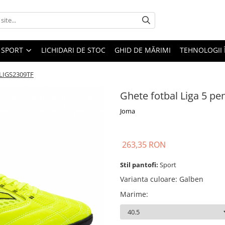
SPORT
LICHIDARI DE STOC
GHID DE MĂRIMI
TEHNOLOGII
c LIGS2309TF
Ghete fotbal Liga 5 pe
Joma
263,35 RON
Stil pantofi:
Sport
Varianta culoare
:
Galben
Marime
: