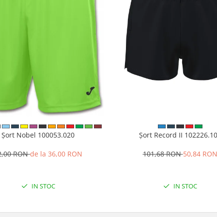
Șort Nobel 100053.020
Șort Record II 102226.1
2,00 RON
de la 36,00 RON
101,68 RON
50,84 RO
IN STOC
IN STOC