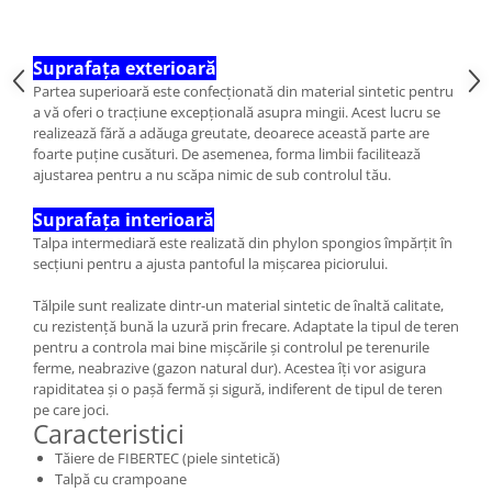
Suprafața exterioară
Partea superioară este confecționată din material sintetic pentru
a vă oferi o tracțiune excepțională asupra mingii. Acest lucru se
realizează fără a adăuga greutate, deoarece această parte are
foarte puține cusături. De asemenea, forma limbii facilitează
ajustarea pentru a nu scăpa nimic de sub controlul tău.
Suprafața interioară
Talpa intermediară este realizată din phylon spongios împărțit în
secțiuni pentru a ajusta pantoful la mișcarea piciorului.
Tălpile sunt realizate dintr-un material sintetic de înaltă calitate,
cu rezistență bună la uzură prin frecare. Adaptate la tipul de teren
pentru a controla mai bine mișcările și controlul pe terenurile
ferme, neabrazive (gazon natural dur). Acestea îți vor asigura
rapiditatea și o pașă fermă și sigură, indiferent de tipul de teren
pe care joci.
Caracteristici
Tăiere de FIBERTEC (piele sintetică)
Talpă cu crampoane