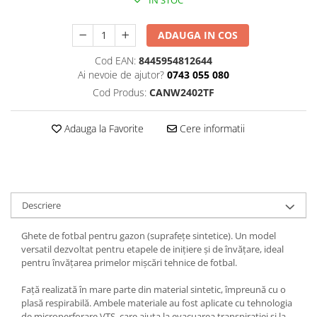
IN STOC
ADAUGA IN COS
Cod EAN:
8445954812644
Ai nevoie de ajutor?
0743 055 080
Cod Produs:
CANW2402TF
Adauga la Favorite
Cere informatii
Descriere
Ghete de fotbal pentru gazon (suprafețe sintetice). Un model
versatil dezvoltat pentru etapele de inițiere și de învățare, ideal
pentru învățarea primelor mișcări tehnice de fotbal.
Față realizată în mare parte din material sintetic, împreună cu o
plasă respirabilă. Ambele materiale au fost aplicate cu tehnologia
de microperforare VTS, care ajuta la evacuarea transpiratiei si la