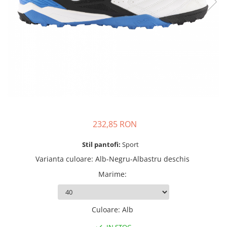
Mingi alte sporturi
Volei
Jachete
Salopete
Seturi
Jambiere
Seturi
Sorturi
Mingi fotbal
Yoga
Pantaloni
Sorturi
Treninguri
Ochelari inot
Seturi
Topuri
Tricouri
Palete Padel
Treninguri
Treninguri
Veste
Prosoape
Veste
Veste
Incaltaminte
Rucsacuri
Incaltaminte
Incaltaminte
Confort - Casual
Saci
Alergare - Atletism
Alergare - Atletism
Fotbal si fotbal de sala
Confort - Casual
Confort - Casual
Papuci
Sepci si palarii
Drumetii
Drumetii
Sandale
232,85 RON
Sosete
Fotbal si fotbal de sala
Fotbal si fotbal de sala
Sport
Veste antrenament
Stil pantofi:
Sport
Papuci
Papuci
Varianta culoare
:
Alb-Negru-Albastru deschis
Sandale
Sandale
Marime
:
Tenis - Padel
Tenis - Padel
Trail
Trail
Volei - Handbal
Volei - Handbal
Culoare
:
Alb