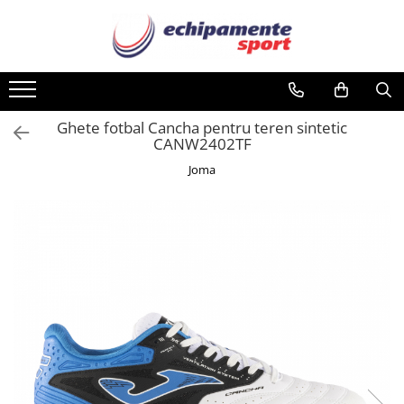
Barbati
Femei
Copii
Accesorii
Sport
Haine
Haine
Haine
Aparatori
Fotbal
Tricouri
Tricouri
Bluze
Articole iarna
Baschet
Ghete fotbal Cancha pentru teren sintetic
CANW2402TF
Sorturi
Bluze
Brama
Banderole
Atletism
Joma
Echipament portar
Bustiere
Costume de baie
Caciuli
Ciclism
Echipament protectie
Costume de baie
Echipament de protectie
Casti
Fitness
Bluze
Echipament de protectie
Echipament portar
Diverse
Handbal
Body-uri
Fusta
Fusta
Echipament de compresie
Inot
Boxeri
Geci
Geci
Brama
Haine de ploaie
Haine de ploaie
Echipament de protectie
Padel / Squash
Costume de baie
Hanoracuri
Hanoracuri
Genti
Rugby
Geci
Jachete
Jachete
Manusi
Sporturi de sala
Haine de ploaie
Pantaloni
Pantaloni
Manusi portar
Tenis
Hanoracuri
Rochie
Rochie