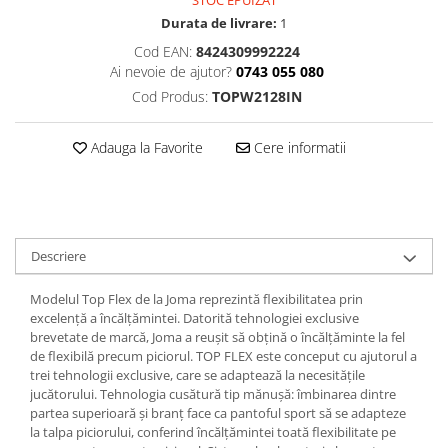
STOC EPUIZAT
Durata de livrare:
1
Cod EAN:
8424309992224
Ai nevoie de ajutor?
0743 055 080
Cod Produs:
TOPW2128IN
Adauga la Favorite
Cere informatii
Descriere
Modelul Top Flex de la Joma reprezintă flexibilitatea prin
excelență a încălțămintei. Datorită tehnologiei exclusive
brevetate de marcă, Joma a reușit să obțină o încălțăminte la fel
de flexibilă precum piciorul. TOP FLEX este conceput cu ajutorul a
trei tehnologii exclusive, care se adaptează la necesitățile
jucătorului. Tehnologia cusătură tip mănușă: îmbinarea dintre
partea superioară și branț face ca pantoful sport să se adapteze
la talpa piciorului, conferind încălțămintei toată flexibilitate pe