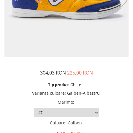
Mingi alte sporturi
Volei
Jachete
Salopete
Seturi
Jambiere
Seturi
Sorturi
Mingi fotbal
Yoga
Pantaloni
Sorturi
Treninguri
Ochelari inot
Seturi
Topuri
Tricouri
Palete Padel
Treninguri
Treninguri
Veste
Prosoape
Veste
Veste
Incaltaminte
Rucsacuri
Incaltaminte
Incaltaminte
Confort - Casual
Saci
Alergare - Atletism
Alergare - Atletism
Fotbal si fotbal de sala
Confort - Casual
Confort - Casual
Papuci
Sepci si palarii
Drumetii
Drumetii
Sandale
304,03 RON
225,00 RON
Sosete
Fotbal si fotbal de sala
Fotbal si fotbal de sala
Sport
Veste antrenament
Tip produs:
Ghete
Papuci
Papuci
Varianta culoare
:
Galben-Albastru
Sandale
Sandale
Marime
:
Tenis - Padel
Tenis - Padel
Trail
Trail
Volei - Handbal
Volei - Handbal
Culoare
:
Galben