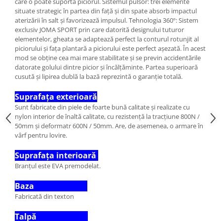
care o poate suporta piciorul. Sistemul pulsor: trei elemente
situate strategic în partea din față și din spate absorb impactul
aterizării în salt și favorizează impulsul. Tehnologia 360º: Sistem
exclusiv JOMA SPORT prin care datorită designului tuturor
elementelor, gheata se adaptează perfect la conturul rotunjit al
piciorului și fața plantară a piciorului este perfect așezată. În acest
mod se obține cea mai mare stabilitate și se previn accidentările
datorate golului dintre picior și încălțăminte. Partea superioară
cusută și lipirea dublă la bază reprezintă o garanție totală.
Suprafața exterioară
Sunt fabricate din piele de foarte bună calitate și realizate cu
nylon interior de înaltă calitate, cu rezistență la tracțiune 800N /
50mm și deformatr 600N / 50mm. Are, de asemenea, o armare în
vârf pentru lovire.
Suprafața interioară
Branțul este EVA premodelat.
Baza
Fabricată din texton
Talpă