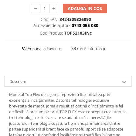
ADAUGA IN COS
Cod EAN:
8424309326890
Ai nevoie de ajutor?
0743 055 080
Cod Produs:
TOPS2103INc
Adauga la Favorite
Cere informatii
Descriere
Modelul Top Flex de la Joma reprezintă flexibilitatea prin
excelență a încălțămintei. Datorită tehnologiei exclusive
brevetate de marcă, Joma a reușit să obțină o încălțăminte la fel
de flexibilă precum piciorul. TOP FLEX este conceput cu ajutorul a
trei tehnologii exclusive, care se adaptează la necesitățile
jucătorului. Tehnologia cusătură tip mănușă: îmbinarea dintre
partea superioară și branț face ca pantoful sport să se adapteze
la talpa piciorului, conferind încălțămintei toată flexibilitate pe