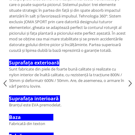
care o poate suporta piciorul. Sistemul pulsor: trei elemente
situate strategic în partea din față și din spate absorb impactul
aterizării în salt și favorizează impulsul. Tehnologia 360º: Sistem
exclusiv JOMA SPORT prin care datorită designului tuturor
elementelor, gheata se adaptează perfect la conturul rotunjit al
piciorului și fața plantară a piciorului este perfect așezată. În acest
mod se obține cea mai mare stabilitate și se previn accidentările
datorate golului dintre picior și încălțăminte. Partea superioară
cusută și lipirea dublă la bază reprezintă o garanție totală.
Suprafața exterioară
Sunt fabricate din piele de foarte bună calitate și realizate cu
nylon interior de înaltă calitate, cu rezistență la tracțiune 800N /
50mm și deformatr 600N / 50mm. Are, de asemenea, o armare în
vârf pentru lovire.
Suprafața interioară
Branțul este EVA premodelat.
Baza
Fabricată din texton