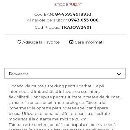
STOC EPUIZAT
Cod EAN:
8445954918933
Ai nevoie de ajutor?
0743 055 080
Cod Produs:
TKAJOW2401
Adauga la Favorite
Cere informatii
Descriere
Bocanci de munte și trekking pentru bărbați. Talpă
intermediară îmbunătățită în favoarea ușurinței și
flexibilității. Concepute pentru utilizare în trasee de drumeții
și munte în orice condiții meteorologice. Tăietura lor
impermeabilă oprește pătrunderea apei când apare
ploaia. Utilizare recomandată în terenuri cu dificultate
moderată și la distanțe mai mici de 20 km.
Tăietura este confecționată în principal din piele sintetică