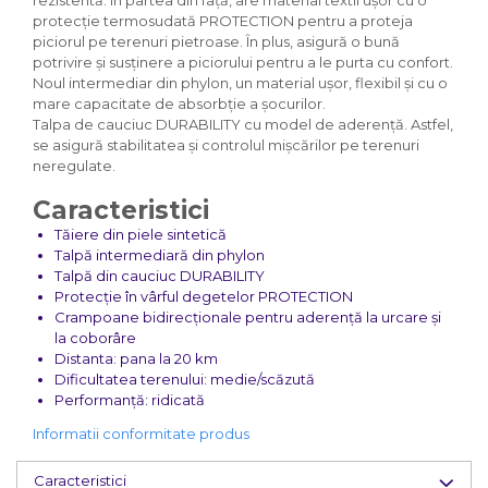
rezistentă. În partea din față, are material textil ușor cu o
protecție termosudată PROTECTION pentru a proteja
piciorul pe terenuri pietroase. În plus, asigură o bună
potrivire și susținere a piciorului pentru a le purta cu confort.
Noul intermediar din phylon, un material ușor, flexibil și cu o
mare capacitate de absorbție a șocurilor.
Talpa de cauciuc DURABILITY cu model de aderență. Astfel,
se asigură stabilitatea și controlul mișcărilor pe terenuri
neregulate.
Caracteristici
Tăiere din piele sintetică
Talpă intermediară din phylon
Talpă din cauciuc DURABILITY
Protecție în vârful degetelor PROTECTION
Crampoane bidirecționale pentru aderență la urcare și
la coborâre
Distanta: pana la 20 km
Dificultatea terenului: medie/scăzută
Performanță: ridicată
Informatii conformitate produs
Caracteristici