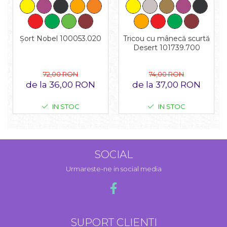
Tricou cu mânecă scurtă
Șort Nobel 100053.020
Desert 101739.700
74,00 RON
72,00 RON
de la 37,00 RON
de la 36,00 RON
IN STOC
IN STOC
SOCIAL
Urmareste-ne in social media
SUPORT CLIENTI