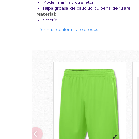
Model mai înalt, cu șireturi.
Talpă groasă, de cauciuc, cu benzi de rulare.
Material:
sintetic
Informatii conformitate produs