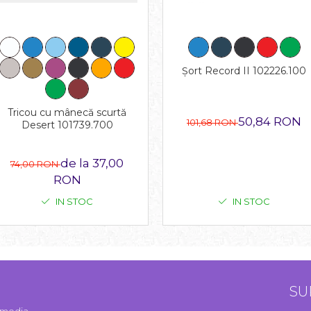
Șort Record II 102226.100
Tricou cu mânecă scurtă
50,84 RON
101,68 RON
Desert 101739.700
de la 37,00
74,00 RON
RON
IN STOC
IN STOC
SU
l media