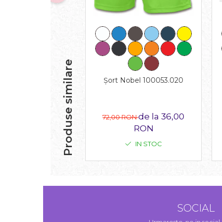
Produse similare
Șort Nobel 100053.020
de la 36,00
72,00 RON
RON
IN STOC
SOCIAL
Urmareste-ne in socia