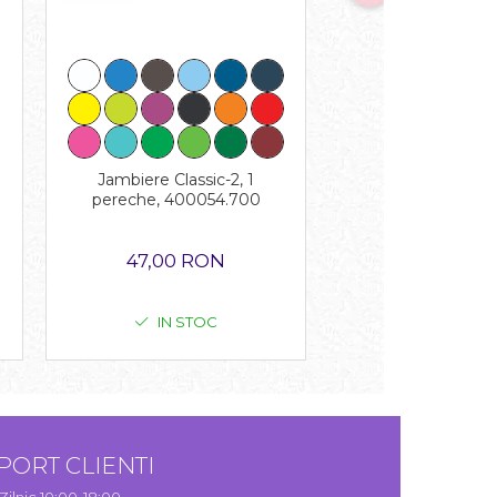
Pantofi sport barba
RVITAS264
Jambiere Classic-2, 1
210,00 R
pereche, 400054.700
47,00 RON
IN STOC
IN STO
PORT CLIENTI
Zilnic 10:00-18:00