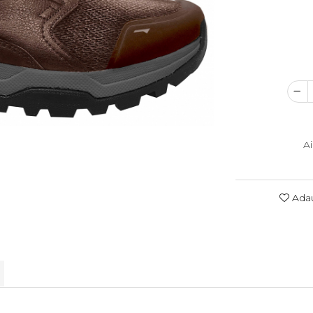
A
Adau