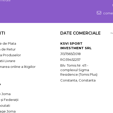
comen
NTI
DATE COMERCIALE
 de Plata
KSVI SPORT
INVESTMENT SRL
a de Retur
J13/1565/2018
ia Produselor
RO39452257
tii Livrare
Blv. Tomis Nr. 411 -
narea online a litigiilor
complexul Sigma
Residence (Tomis Plus)
Constanta, Constanta
A
e Joma
 și Federații
 noutati
oage Joma