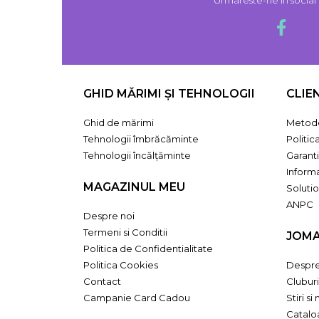
GHID MĂRIMI ȘI TEHNOLOGII
CLIE
Ghid de mărimi
Metode
Tehnologii îmbrăcăminte
Politic
Tehnologii încălțăminte
Garant
Informa
MAGAZINUL MEU
Solutio
ANPC
Despre noi
Termeni si Conditii
JOM
Politica de Confidentialitate
Politica Cookies
Despr
Contact
Cluburi
Campanie Card Cadou
Stiri si
Catal