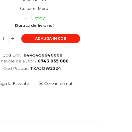
Culoare
:
Maro
IN STOC
Durata de livrare:
1
ADAUGA IN COS
Cod EAN:
8445456640608
i nevoie de ajutor?
0743 055 080
Cod Produs:
TKAJOW2224
ga la Favorite
Cere informatii