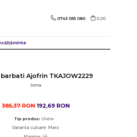
0743 055 080
0,00
ncălțăminte
 barbati Ajofrin TKAJOW2229
Joma
385,37 RON
192,69 RON
Tip produs:
Ghete
Varianta culoare
:
Maro
Marime
:
46