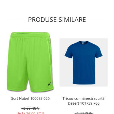
PRODUSE SIMILARE
Tricou cu mânecă scurtă
Șort Nobel 100053.020
Desert 101739.700
72,00 RON
74,00 RON
de la 36,00 RON