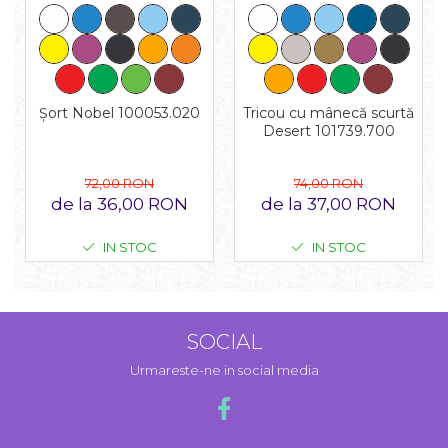
Tricou cu mânecă scurtă
Șort Nobel 100053.020
Desert 101739.700
74,00 RON
72,00 RON
de la 37,00 RON
de la 36,00 RON
IN STOC
IN STOC
SOCIAL
Urmareste-ne in social media