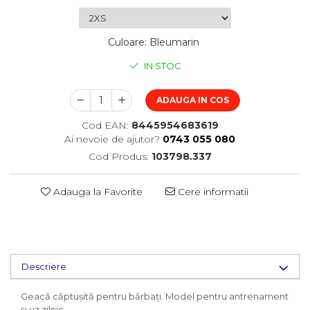
Culoare
:
Bleumarin
IN STOC
ADAUGA IN COS
Cod EAN:
8445954683619
Ai nevoie de ajutor?
0743 055 080
Cod Produs:
103798.337
Adauga la Favorite
Cere informatii
Descriere
Geacă căptușită pentru bărbați. Model pentru antrenament
și uz zilnic.