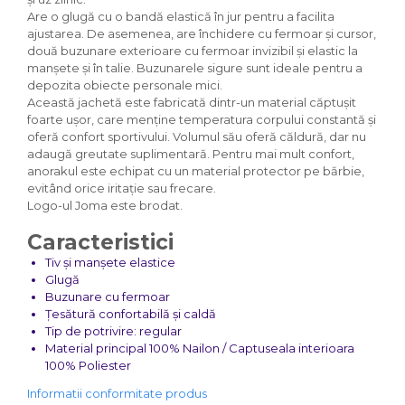
Are o glugă cu o bandă elastică în jur pentru a facilita
ajustarea. De asemenea, are închidere cu fermoar și cursor,
două buzunare exterioare cu fermoar invizibil și elastic la
manșete și în talie. Buzunarele sigure sunt ideale pentru a
depozita obiecte personale mici.
Această jachetă este fabricată dintr-un material căptușit
foarte ușor, care menține temperatura corpului constantă și
oferă confort sportivului. Volumul său oferă căldură, dar nu
adaugă greutate suplimentară. Pentru mai mult confort,
anorakul este echipat cu un material protector pe bărbie,
evitând orice iritație sau frecare.
Logo-ul Joma este brodat.
Caracteristici
Tiv și manșete elastice
Glugă
Buzunare cu fermoar
Țesătură confortabilă și caldă
Tip de potrivire: regular
Material principal 100% Nailon / Captuseala interioara
100% Poliester
Informatii conformitate produs