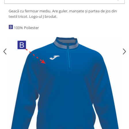
Geacă cu fermoar mediu. Are guler, manșete și partea de jos din
textil tricot. Logo-ul J brodat.
100% Poliester