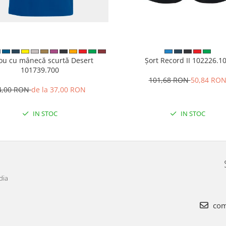
cou cu mânecă scurtă Desert
Șort Record II 102226.1
101739.700
101,68 RON
50,84 RO
4,00 RON
de la 37,00 RON
IN STOC
IN STOC
dia
com