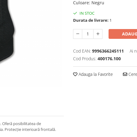
Culoare
:
Negru
IN STOC
Durata de livrare:
1
ADAUG
Cod EAN:
9996366245111
Ai 
Cod Produs:
400176.100
Adauga la Favorite
Cere 
. Oferă posibilitatea de
a. Protecție interioară frontală.