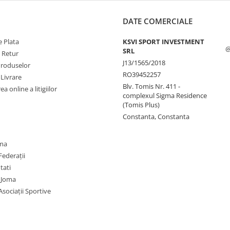
DATE COMERCIALE
 Plata
KSVI SPORT INVESTMENT
@
SRL
e Retur
J13/1565/2018
Produselor
RO39452257
 Livrare
Blv. Tomis Nr. 411 -
a online a litigiilor
complexul Sigma Residence
(Tomis Plus)
Constanta, Constanta
oma
Federații
utati
 Joma
Asociații Sportive