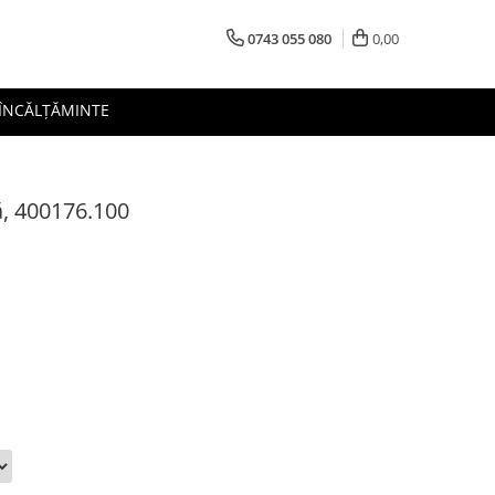
0743 055 080
0,00
 ÎNCĂLȚĂMINTE
ă, 400176.100