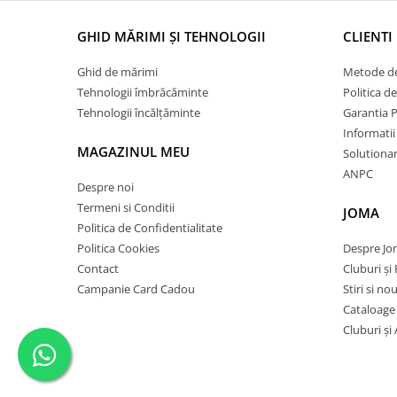
GHID MĂRIMI ȘI TEHNOLOGII
CLIENTI
Ghid de mărimi
Metode de
Tehnologii îmbrăcăminte
Politica d
Tehnologii încălțăminte
Garantia 
Informatii
MAGAZINUL MEU
Solutionare
ANPC
Despre noi
Termeni si Conditii
JOMA
Politica de Confidentialitate
Politica Cookies
Despre J
Contact
Cluburi și 
Campanie Card Cadou
Stiri si no
Cataloage
Cluburi și 