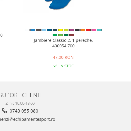
00
Pantofi sp
Jambiere Classic-2, 1 pereche,
400054.700
N
47,00 RON
IN STOC
SUPORT CLIENTI
Zilnic 10:00-18:00
0743 055 080
enzi@echipamentesport.ro