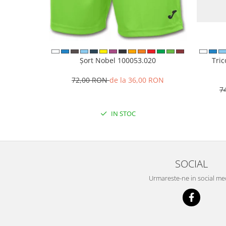
Șort Nobel 100053.020
Tri
72,00 RON
de la 36,00 RON
7
IN STOC
SOCIAL
Urmareste-ne in social me