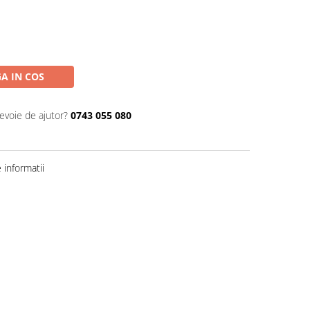
A IN COS
nevoie de ajutor?
0743 055 080
informatii