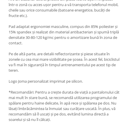
într-o zonă cu acces ușor pentru a vă transporta telefonul mobil,
cheile sau orice consumabile (batoane energetice, bucăți de
fructe etc.).
Pad adaptat ergonomiei masculine, compus din 85% poliester și
15% spandex și realizat din material antibacterian și spumă triplă
densitate 30-80-120 kg/mc pentru o amortizare bună în zona de
contact.
Pe de altă parte, are detalii reflectorizante și piese situate în
zonele cu cea mai mare vizibilitate pe șosea. În acest fel, biciclistul
va fi mai în siguranță în timpul antrenamentului pe acest tip de
teren.
Logo Joma personalizat imprimat pe silicon.
*Recomandări: Pentru a crește durata de viață a pantalonului cât
mai mult în stare bună, se recomandă utilizarea programului de
spălare pentru haine delicate, în apă rece și spălarea pe dos. Nu
lăsați îmbrăcămintea la înmuiat sau curățare uscată. În plus, vă
recomandăm să îl uscați și pe dos, evitând lumina directă a
soarelui și să nu îl călcați.