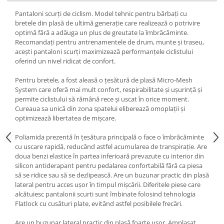
Pantaloni scurți de ciclism. Model tehnic pentru bărbați cu
bretele din plasă de ultimă generație care realizează o potrivire
optimă fără a adăuga un plus de greutate la îmbrăcăminte.
Recomandați pentru antrenamentele de drum, munte și traseu,
acești pantaloni scurți maximizează performanțele ciclistului
oferind un nivel ridicat de confort.
Pentru bretele, a fost aleasă o țesătură de plasă Micro-Mesh
System care oferă mai mult confort, respirabilitate și ușurință și
permite ciclistului să rămână rece și uscat în orice moment.
Cureaua sa unică din zona spatelui eliberează omoplații și
optimizează libertatea de mișcare.
Poliamida prezentă în țesătura principală o face o îmbrăcăminte
cu uscare rapidă, reducând astfel acumularea de transpirație. Are
doua benzi elastice în partea inferioară prevazute cu interior din
silicon antiderapant pentru pedalarea confortabilă fără ca piesa
să se ridice sau să se dezlipească. Are un buzunar practic din plasă
lateral pentru acces ușor în timpul mișcării. Diferitele piese care
alcătuiesc pantalonii scurti sunt îmbinate folosind tehnologia
Flatlock cu cusături plate, evitând astfel posibilele frecări.
Are un buzunar lateral practic din plasă foarte ușor. Amplasat