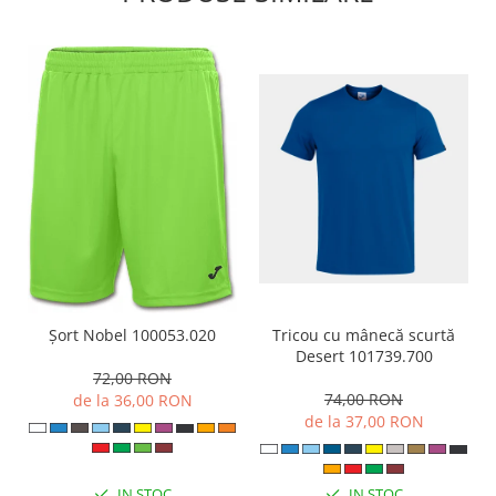
Tricou cu mânecă scurtă
Șort Nobel 100053.020
Desert 101739.700
72,00 RON
74,00 RON
de la 36,00 RON
de la 37,00 RON
IN STOC
IN STOC