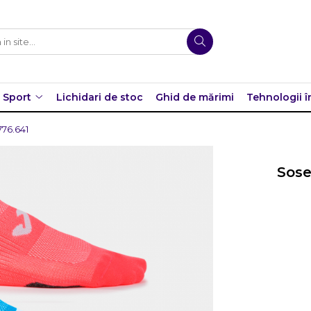
Sport
Lichidari de stoc
Ghid de mărimi
Tehnologii î
776.641
Sose