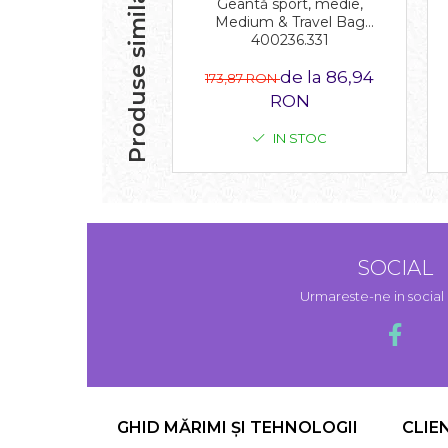
Produse similare
Geantă sport, medie,
Medium & Travel Bag
400236.331
de la 86,94
173,87 RON
RON
IN STOC
SOCIAL
Urmareste-ne in socia
GHID MĂRIMI ȘI TEHNOLOGII
CLIE