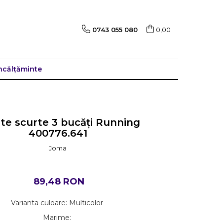
0743 055 080
0,00
ncălțăminte
te scurte 3 bucăți Running
400776.641
Joma
89,48 RON
Varianta culoare
:
Multicolor
Marime
: