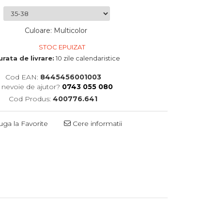
Culoare
:
Multicolor
STOC EPUIZAT
urata de livrare:
10 zile calendaristice
Cod EAN:
8445456001003
i nevoie de ajutor?
0743 055 080
Cod Produs:
400776.641
ga la Favorite
Cere informatii