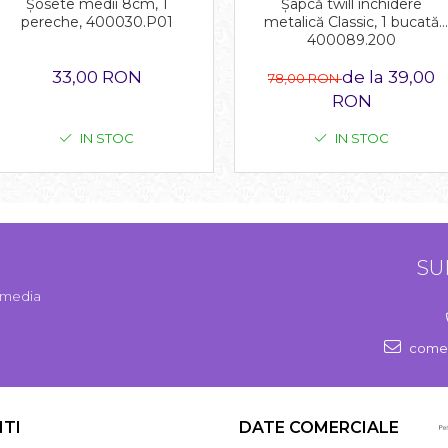
Șapcă twill închidere
Șosete medii 8cm, 1
metalică Classic, 1 bucată
pereche, 400030.P01
400089.200
de la 39,00
33,00 RON
78,00 RON
RON
IN STOC
IN STOC
SU
l media
comen
NTI
DATE COMERCIALE