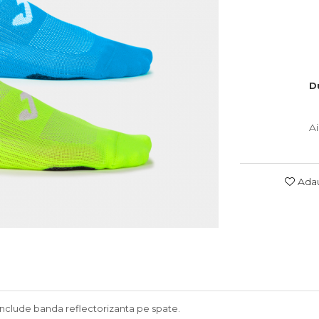
D
A
Adau
Include banda reflectorizanta pe spate.