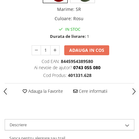
Marime
:
SR
Culoare
:
Rosu
IN STOC
Durata de livrare:
1
ADAUGA IN COS
Cod EAN:
8445954389580
Ai nevoie de ajutor?
0743 055 080
Cod Produs:
401331.628
Adauga la Favorite
Cere informatii
Descriere
Sapca pentru alergare sau trail.