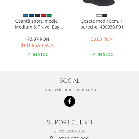
Geantă sport, medie,
Șosete medii 8cm, 1
Medium & Travel Bag
pereche, 400030.P01
400236.331
173,87 RON
33,00 RON
de la 86,94 RON
IN STOC
IN STOC
SOCIAL
Urmareste-ne in social media
SUPORT CLIENTI
Zilnic 10:00-18:00
0743 055 080