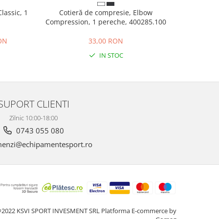
lassic, 1
Cotieră de compresie, Elbow
Șosete scu
Compression, 1 pereche, 400285.100
RON
33,00 RON
IN STOC
SUPORT CLIENTI
Zilnic 10:00-18:00
0743 055 080
enzi@echipamentesport.ro
2022 KSVI SPORT INVESMENT SRL
Platforma E-commerce by