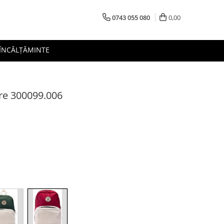
0743 055 080
0,00
 ÎNCĂLȚĂMINTE
re 300099.006