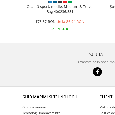
Geantă sport, medie, Medium & Travel
Șo
Bag 400236.331
173,87 RON
de la 86,94 RON
IN STOC
SOCIAL
Urmareste-ne in social me
GHID MĂRIMI ȘI TEHNOLOGII
CLIENTI
Ghid de mărimi
Metode de
Tehnologii îmbrăcăminte
Politica d