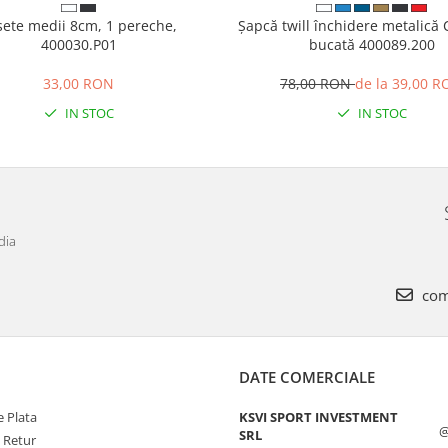
sete medii 8cm, 1 pereche,
Șapcă twill închidere metalică C
400030.P01
bucată 400089.200
33,00 RON
78,00 RON
de la 39,00 
IN STOC
IN STOC
dia
com
DATE COMERCIALE
 Plata
KSVI SPORT INVESTMENT
@
SRL
e Retur