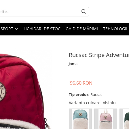
SPORT
LICHIDARI DE STOC
GHID DE MĂRIMI
TEHNOLOGII
Rucsac Stripe Adventu
Joma
96,60 RON
Tip produs:
Rucsac
Varianta culoare
: Visiniu