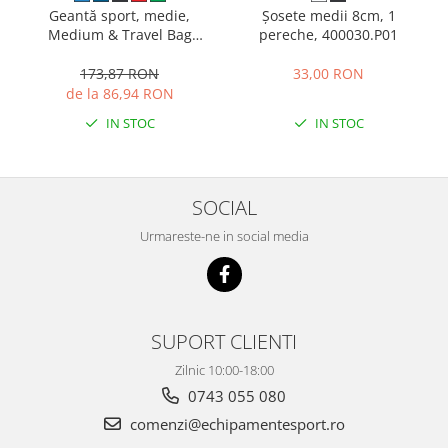
Geantă sport, medie,
Șosete medii 8cm, 1
Medium & Travel Bag
pereche, 400030.P01
400236.331
173,87 RON
33,00 RON
de la 86,94 RON
IN STOC
IN STOC
SOCIAL
Urmareste-ne in social media
SUPORT CLIENTI
Zilnic 10:00-18:00
0743 055 080
comenzi@echipamentesport.ro