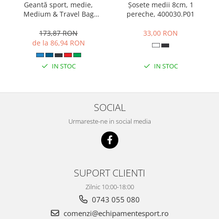
Geantă sport, medie,
Șosete medii 8cm, 1
Medium & Travel Bag
pereche, 400030.P01
400236.331
173,87 RON
33,00 RON
de la 86,94 RON
IN STOC
IN STOC
SOCIAL
Urmareste-ne in social media
SUPORT CLIENTI
Zilnic 10:00-18:00
0743 055 080
comenzi@echipamentesport.ro